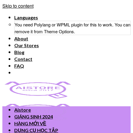
Skip to content
Languages
You need Polylang or WPML plugin for this to work. You can
remove it from Theme Options.
About
Our Stores
Blog
Contact
FAQ
Aistore
GIÁNG SINH 2024
HÀNG MỚI VỀ
DỤNG CỤ HỌC TẬP