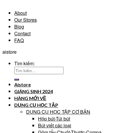
About
Our Stores
Blog
Contact
FAQ
aistore
Tìm kiếm:
Aistore
GIÁNG SINH 2024
HÀNG MỚI VỀ
DỤNG CỤ HỌC TẬP
DỤNG CỤ HỌC TẬP CƠ BẢN
Hộp bút-Túi bút
Bút viết các loại
Gôm tẩy-Chuốt-Thước-Compa