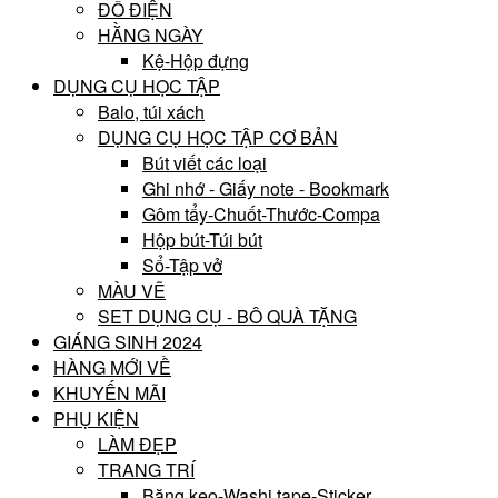
ĐỒ ĐIỆN
HẰNG NGÀY
Kệ-Hộp đựng
DỤNG CỤ HỌC TẬP
Balo, túi xách
DỤNG CỤ HỌC TẬP CƠ BẢN
Bút viết các loại
Ghi nhớ - Giấy note - Bookmark
Gôm tẩy-Chuốt-Thước-Compa
Hộp bút-Túi bút
Sổ-Tập vở
MÀU VẼ
SET DỤNG CỤ - BÔ QUÀ TẶNG
GIÁNG SINH 2024
HÀNG MỚI VỀ
KHUYẾN MÃI
PHỤ KIỆN
LÀM ĐẸP
TRANG TRÍ
Băng keo-Washi tape-Sticker