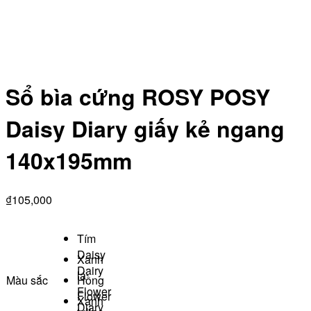
Sổ bìa cứng ROSY POSY
Daisy Diary giấy kẻ ngang
140x195mm
₫
105,000
Tím
Daisy
Xanh
Dairy
lá
Màu sắc
Hồng
Flower
Flower
Xanh
Diary