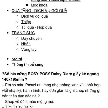
Móc khóa
QUÀ TẶNG - DỊCH VỤ GÓI QUÀ
Dịch vụ gói quà
Thiệp
Túi quà - Hộp quà
TRANG SỨC
Dây chuyền
Nhẫn
Vòng tay
Mô tả
Thông tin bổ sung
?Sổ bìa cứng ROSY POSY Daisy Diary giấy kẻ ngang
140x195mm ?
– Em sổ màu Pastel 80 trang nhẹ nhàng xinh xỉu, phù hợp
viết nhật ký, hành trình, hay đơn giản là ghi chép những gì
bản thân tâm đắc nè ?
– Shop về đủ 4 màu mộng mơ:
+ Tím Daisy Dairy