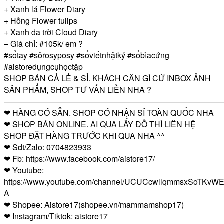
+ Xanh lá Flower Diary
+ Hồng Flower tulips
+ Xanh da trời Cloud Diary
– Giá chỉ: #105k/ em ?
#sổtay #sôrosyposy #sổviếtnhậtký #sổbìacứng
#aistoredụngcụhọctập
SHOP BÁN CẢ LẺ & SỈ. KHÁCH CẦN GÌ CỨ INBOX ẢNH
SẢN PHẨM, SHOP TƯ VẤN LIỀN NHA ?
————————————————————————————
❤ HÀNG CÓ SẴN. SHOP CÓ NHẬN SỈ TOÀN QUỐC NHA
❤ SHOP BÁN ONLINE. AI QUA LẤY ĐỒ THÌ LIÊN HỆ
SHOP ĐẶT HÀNG TRƯỚC KHI QUA NHA ^^
❤ Sđt/Zalo: 0704823933
❤ Fb: https://www.facebook.com/aistore17/
❤ Youtube:
https://www.youtube.com/channel/UCUCcwllqmmsxSoTKvWE
A
❤ Shopee: Aistore17(shopee.vn/mammamshop17)
❤ Instagram/Tiktok: aistore17