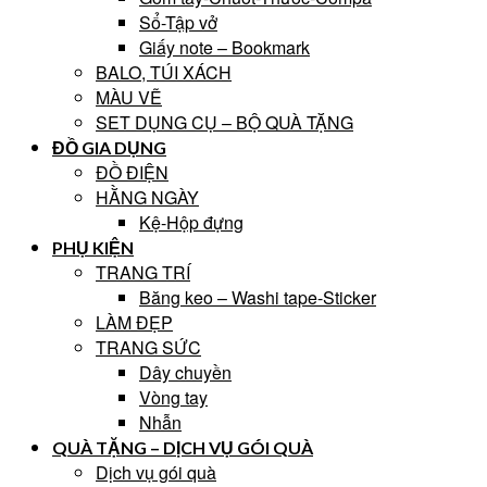
Sổ-Tập vở
Giấy note – Bookmark
BALO, TÚI XÁCH
MÀU VẼ
SET DỤNG CỤ – BỘ QUÀ TẶNG
ĐỒ GIA DỤNG
ĐỒ ĐIỆN
HẰNG NGÀY
Kệ-Hộp đựng
PHỤ KIỆN
TRANG TRÍ
Băng keo – Washi tape-Sticker
LÀM ĐẸP
TRANG SỨC
Dây chuyền
Vòng tay
Nhẫn
QUÀ TẶNG – DỊCH VỤ GÓI QUÀ
Dịch vụ gói quà