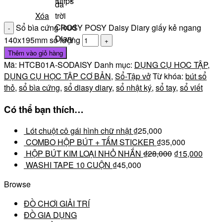
tulips
da
Xóa
trời
Cloud
Sổ bìa cứng ROSY POSY Daisy Diary giấy kẻ ngang
Diary
140x195mm số lượng
Thêm vào giỏ hàng
Mã:
HTCB01A-SODAISY
Danh mục:
DỤNG CỤ HỌC TẬP
,
DỤNG CỤ HỌC TẬP CƠ BẢN
,
Sổ-Tập vở
Từ khóa:
bút sổ
thỏ
,
sổ bìa cứng
,
sổ diasy diary
,
sổ nhật ký
,
sổ tay
,
sổ viết
Có thể bạn thích…
Lót chuột cô gái hình chữ nhật
₫
25,000
COMBO HỘP BÚT + TẤM STICKER
₫
35,000
HỘP BÚT KIM LOẠI NHỎ NHẮN
₫
28,000
₫
15,000
WASHI TAPE 10 CUỘN
₫
45,000
Browse
ĐỒ CHƠI GIẢI TRÍ
ĐỒ GIA DỤNG