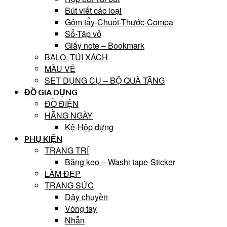
Bút viết các loại
Gôm tẩy-Chuốt-Thước-Compa
Sổ-Tập vở
Giấy note – Bookmark
BALO, TÚI XÁCH
MÀU VẼ
SET DỤNG CỤ – BỘ QUÀ TẶNG
ĐỒ GIA DỤNG
ĐỒ ĐIỆN
HẰNG NGÀY
Kệ-Hộp đựng
PHỤ KIỆN
TRANG TRÍ
Băng keo – Washi tape-Sticker
LÀM ĐẸP
TRANG SỨC
Dây chuyền
Vòng tay
Nhẫn