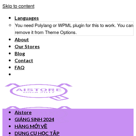
Skip to content
Languages
You need Polylang or WPML plugin for this to work. You can
remove it from Theme Options.
About
Our Stores
Blog
Contact
FAQ
Aistore
GIÁNG SINH 2024
HÀNG MỚI VỀ
DỤNG CỤ HỌC TẬP