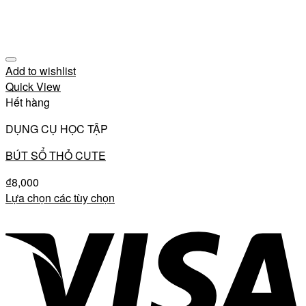
Add to wishlist
Quick View
Hết hàng
DỤNG CỤ HỌC TẬP
BÚT SỔ THỎ CUTE
₫
8,000
Lựa chọn các tùy chọn