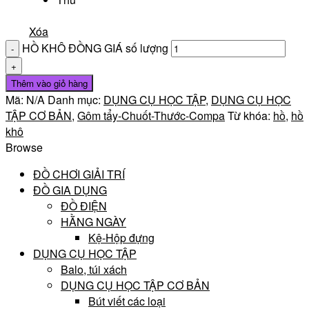
Xóa
HỒ KHÔ ĐỒNG GIÁ số lượng
Thêm vào giỏ hàng
Mã:
N/A
Danh mục:
DỤNG CỤ HỌC TẬP
,
DỤNG CỤ HỌC
TẬP CƠ BẢN
,
Gôm tẩy-Chuốt-Thước-Compa
Từ khóa:
hồ
,
hồ
khô
Browse
ĐỒ CHƠI GIẢI TRÍ
ĐỒ GIA DỤNG
ĐỒ ĐIỆN
HẰNG NGÀY
Kệ-Hộp đựng
DỤNG CỤ HỌC TẬP
Balo, túi xách
DỤNG CỤ HỌC TẬP CƠ BẢN
Bút viết các loại