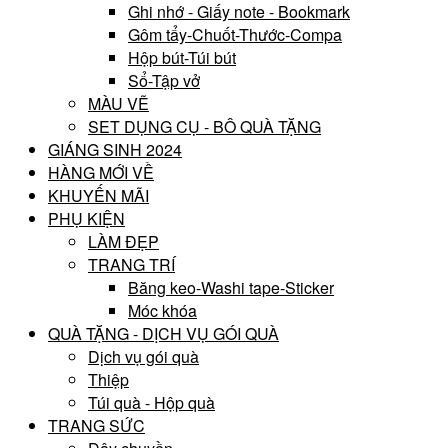
Ghi nhớ - Giấy note - Bookmark
Gôm tẩy-Chuốt-Thước-Compa
Hộp bút-Túi bút
Sổ-Tập vở
MÀU VẼ
SET DỤNG CỤ - BÔ QUÀ TẶNG
GIÁNG SINH 2024
HÀNG MỚI VỀ
KHUYẾN MÃI
PHỤ KIỆN
LÀM ĐẸP
TRANG TRÍ
Băng keo-Washi tape-Sticker
Móc khóa
QUÀ TẶNG - DỊCH VỤ GÓI QUÀ
Dịch vụ gói quà
Thiệp
Túi quà - Hộp quà
TRANG SỨC