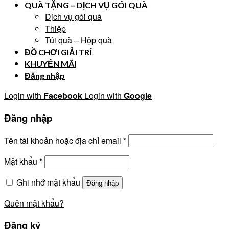
QUÀ TẶNG – DỊCH VỤ GÓI QUÀ
Dịch vụ gói quà
Thiệp
Túi quà – Hộp quà
ĐỒ CHƠI GIẢI TRÍ
KHUYẾN MÃI
Đăng nhập
Login with
Facebook
Login with
Google
Đăng nhập
Tên tài khoản hoặc địa chỉ email
*
Mật khẩu
*
Ghi nhớ mật khẩu
Đăng nhập
Quên mật khẩu?
Đăng ký