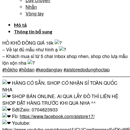
Dây chuyền
Nhẫn
Vòng tay
Mô tả
Thông tin bổ sung
HỒ KHÔ ĐỒNG GIÁ 16k
– Về lại đủ mẫu như hình ạ
– Khách mua sỉ từ 5 chai inbox shop nhen, shop cho lưạ mẫu
lộn xộn nha
#hồkho
#hồdan
#keodangiay
#aistoredodunghoctap
————————————————————————————
HÀNG CÓ SẴN. SHOP CÓ NHẬN SỈ TOÀN QUỐC
NHA
SHOP BÁN ONLINE. AI QUA LẤY ĐỒ THÌ LIÊN HỆ
SHOP ĐẶT HÀNG TRƯỚC KHI QUA NHA ^^
Sđt/Zalo: 0704823933
Fb:
https://www.facebook.com/aistore17/
Youtube:
https://www.youtube.com/channel/UCUCcwllqmmsxSoTKvWE