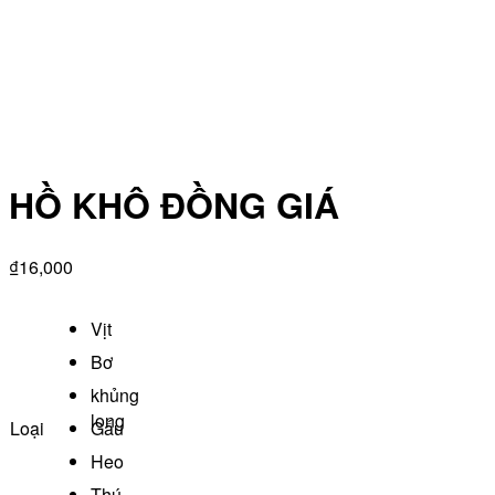
HỒ KHÔ ĐỒNG GIÁ
₫
16,000
Vịt
Bơ
khủng
long
Loại
Gấu
Heo
Thú