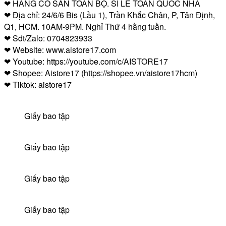
❤ HÀNG CÓ SẴN TOÀN BỘ. SỈ LẺ TOÀN QUỐC NHA
❤ Địa chỉ: 24/6/6 Bis (Lầu 1), Trần Khắc Chân, P, Tân Định,
Q1, HCM. 10AM-9PM. Nghỉ Thứ 4 hằng tuần.
❤ Sđt/Zalo: 0704823933
❤ Website: www.aistore17.com
❤ Youtube: https://youtube.com/c/AISTORE17
❤ Shopee: Aistore17 (https://shopee.vn/aistore17hcm)
❤ Tiktok: aistore17
Giấy bao tập
Giấy bao tập
Giấy bao tập
Giấy bao tập