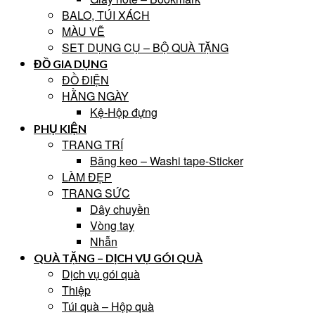
BALO, TÚI XÁCH
MÀU VẼ
SET DỤNG CỤ – BỘ QUÀ TẶNG
ĐỒ GIA DỤNG
ĐỒ ĐIỆN
HẰNG NGÀY
Kệ-Hộp đựng
PHỤ KIỆN
TRANG TRÍ
Băng keo – Washi tape-Sticker
LÀM ĐẸP
TRANG SỨC
Dây chuyền
Vòng tay
Nhẫn
QUÀ TẶNG – DỊCH VỤ GÓI QUÀ
Dịch vụ gói quà
Thiệp
Túi quà – Hộp quà