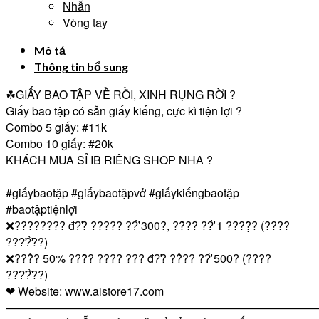
Nhẫn
Vòng tay
Mô tả
Thông tin bổ sung
☘GIẤY BAO TẬP VỀ RỒI, XINH RỤNG RỜI ?
Giấy bao tập có sẵn giấy kiếng, cực kì tiện lợi ?
Combo 5 giấy:
#11k
Combo 10 giấy:
#20k
KHÁCH MUA SỈ IB RIÊNG SHOP NHA ?
#giấybaotập
#giấybaotậpvở
#giấykiếngbaotập
#baotậptiệnlợi
❌???????? đ?̛? ????? ??̛̀ 300?, ??̉?? ??̛̀ 1 ????̣̂? (????
???̛?̛̀??)
❌???̉? 50% ???̂̀? ???? ??? đ?̛? ??̉?? ??̛̀ 500? (????
???̛?̛̀??)
❤ Website: www.aistore17.com
————————————————————————————