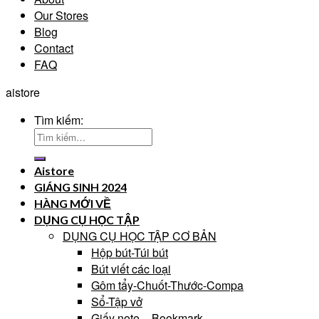
Our Stores
Blog
Contact
FAQ
aistore
Tìm kiếm:
Aistore
GIÁNG SINH 2024
HÀNG MỚI VỀ
DỤNG CỤ HỌC TẬP
DỤNG CỤ HỌC TẬP CƠ BẢN
Hộp bút-Túi bút
Bút viết các loại
Gôm tẩy-Chuốt-Thước-Compa
Sổ-Tập vở
Giấy note – Bookmark