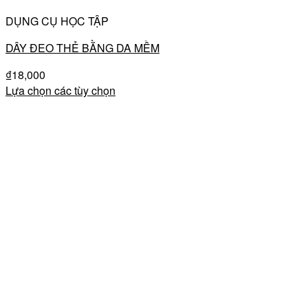
DỤNG CỤ HỌC TẬP
DÂY ĐEO THẺ BẰNG DA MỀM
₫
18,000
Lựa chọn các tùy chọn