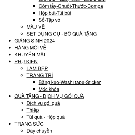
Gôm tẩy-Chuốt-Thước-Compa
Hộp bút-Túi bút
Sổ-Tập vở
MÀU VẼ
SET DỤNG CỤ - BÔ QUÀ TẶNG
GIÁNG SINH 2024
HÀNG MỚI VỀ
KHUYẾN MÃI
PHỤ KIỆN
LÀM ĐẸP
TRANG TRÍ
Băng keo-Washi tape-Sticker
Móc khóa
QUÀ TẶNG - DỊCH VỤ GÓI QUÀ
Dịch vụ gói quà
Thiệp
Túi quà - Hộp quà
TRANG SỨC
Dây chuyền