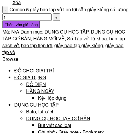
Xóa
Combo 5 giấy bao tập vở tiện lợi sẵn giấy kiếng số lượng
Thêm vào giỏ hàng
Mã:
N/A
Danh mục:
DỤNG CỤ HỌC TẬP
,
DỤNG CỤ HỌC
TẬP CƠ BẢN
,
HÀNG MỚI VỀ
,
Sổ-Tập vở
Từ khóa:
bao tập
sách vở
,
bao tập tiện lợi
,
giấy bao tập giấy kiếng
,
giấy bao
tập vở
Browse
ĐỒ CHƠI GIẢI TRÍ
ĐỒ GIA DỤNG
ĐỒ ĐIỆN
HẰNG NGÀY
Kệ-Hộp đựng
DỤNG CỤ HỌC TẬP
Balo, túi xách
DỤNG CỤ HỌC TẬP CƠ BẢN
Bút viết các loại
Ghi nhớ - Giấy note - Bookmark