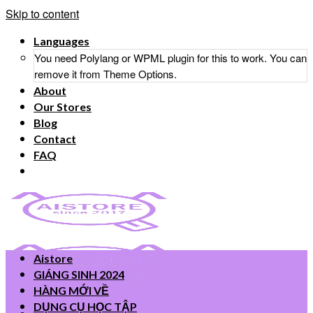
Skip to content
Languages
You need Polylang or WPML plugin for this to work. You can
remove it from Theme Options.
About
Our Stores
Blog
Contact
FAQ
Aistore
GIÁNG SINH 2024
HÀNG MỚI VỀ
DỤNG CỤ HỌC TẬP