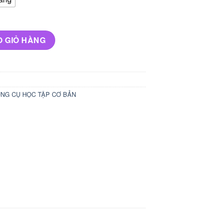
số lượng
O GIỎ HÀNG
NG CỤ HỌC TẬP CƠ BẢN