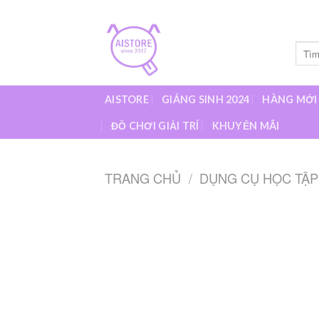
Skip
to
content
Tìm
kiếm:
AISTORE
GIÁNG SINH 2024
HÀNG MỚI
ĐỒ CHƠI GIẢI TRÍ
KHUYẾN MÃI
TRANG CHỦ
/
DỤNG CỤ HỌC TẬP