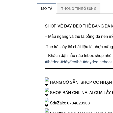
MÔ TẢ
THÔNG TIN BỔ SUNG
SHOP VỀ DÂY ĐEO THẺ BẰNG DA
– Mẫu ngang và thú là bằng da nên m
-Thẻ trái cây thì chất liệu là nhựa cứn
– Khách đặt mẫu nào inbox shop nhé
#thẻdeo
#dâyđeothẻ
#daydeothehocsi
—————————————————
—————————————————
HÀNG CÓ SẴN. SHOP CÓ NHẬN 
SHOP BÁN ONLINE. AI QUA LẤY ĐO
Sđt/Zalo: 0704823933