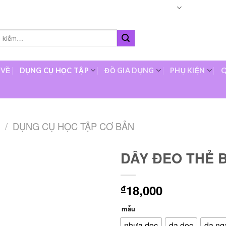
Languages
About
O
 VỀ
DỤNG CỤ HỌC TẬP
ĐỒ GIA DỤNG
PHỤ KIỆN
Q
/
DỤNG CỤ HỌC TẬP CƠ BẢN
DÂY ĐEO THẺ 
Add to
18,000
wishlist
₫
mẫu
nhựa dọc
da dọc
da ng