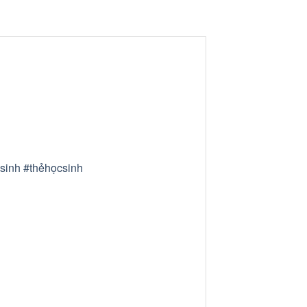
sinh
#thẻhọcsinh