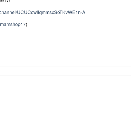
re17/
om/channel/UCUCcwllqmmsxSoTKvWE1n-A
mmamshop17
)
Add to
Ad
wishlist
wis