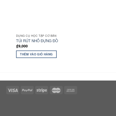
DỤNG CỤ HỌC TẬP CƠ BẢN
DỤNG CỤ HỌC TẬP 
TÚI RÚT NHỎ ĐỰNG ĐỒ
MÓC KHOÁ BAL
₫
9,000
₫
20,000
THÊM VÀO GIỎ HÀNG
LỰA CHỌN CÁC 