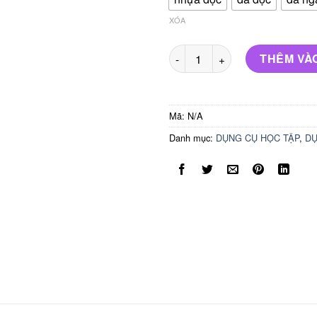
XÓA
DÂY ĐEO THẺ BẰNG DA MỀM 
THÊM VÀ
Mã:
N/A
Danh mục:
DỤNG CỤ HỌC TẬP
,
DỤ