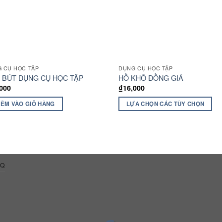
 CỤ HỌC TẬP
DỤNG CỤ HỌC TẬP
 BÚT DỤNG CỤ HỌC TẬP
HỒ KHÔ ĐỒNG GIÁ
,000
₫
16,000
ÊM VÀO GIỎ HÀNG
LỰA CHỌN CÁC TÙY CHỌN
AQ