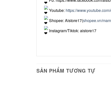
Fb:
https://www.facebook.com/aisto
Youtube:
https://www.youtube.c
Shopee: Aistore17(
shopee.vn/ma
Instagram/Tiktok: aistore17
SẢN PHẨM TƯƠNG TỰ
Add to
wishlist