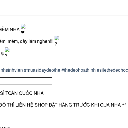
 MỀM NHA
ềm, mềm, dày lắm nghen!!!
g ạ
nhsinhvien
#muasidaydeothe
#thedeohoathinh
#silethedeohoc
———————————-
———————————-
SỈ TOÀN QUỐC NHA
̂̀ THÌ LIÊN HỆ SHOP ĐẶT HÀNG TRƯỚC KHI QUA NHA ^^