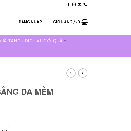
ur Stores
Blog
Contact
FAQ
ĐĂNG NHẬP
GIỎ HÀNG /
₫
0
UÀ TẶNG – DỊCH VỤ GÓI QUÀ
BẰNG DA MỀM
ang