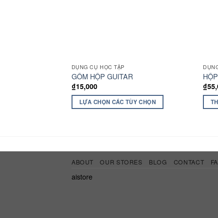
DỤNG CỤ HỌC TẬP
DỤNG
GÔM HỘP GUITAR
HỘP
₫
15,000
₫
55
LỰA CHỌN CÁC TÙY CHỌN
TH
ABOUT
OUR STORES
BLOG
CONTACT
F
aistore