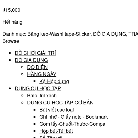
₫
15,000
Hết hàng
Danh mục:
Băng keo-Washi tape-Sticker
,
ĐỒ GIA DỤNG
,
TRA
Browse
ĐỒ CHƠI GIẢI TRÍ
ĐỒ GIA DỤNG
ĐỒ ĐIỆN
HẰNG NGÀY
Kệ-Hộp đựng
DỤNG CỤ HỌC TẬP
Balo, túi xách
DỤNG CỤ HỌC TẬP CƠ BẢN
Bút viết các loại
Ghi nhớ - Giấy note - Bookmark
Gôm tẩy-Chuốt-Thước-Compa
Hộp bút-Túi bút
Sổ-Tập vở