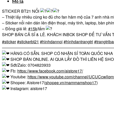
Mô tả
STICKER BT21 NỔI
– Thiệt lấy nhiêu cũng ko đủ cho fan hâm mộ của 7 anh nhà 
– Sticker nổi nên dán lên điện thoại, máy tính, laptop, bàn ph
– Đồng giá lẻ:
#15k
/tấm
SHOP BÁN CẢ SỈ & LẺ. KHÁCH INBOX SHOP ĐỂ TƯ VẤN
#sticker
#stickerbt21
#hìnhdannoi
#hìnhdantrangtri
#trangtrib
————————————————————————————
HÀNG CÓ SẴN. SHOP CÓ NHẬN SỈ TOÀN QUỐC NHA
SHOP BÁN ONLINE. AI QUA LẤY ĐỒ THÌ LIÊN HỆ SH
Sđt/Zalo: 0704823933
Fb:
https://www.facebook.com/aistore17/
Youtube:
https://www.youtube.com/channel/UCUCcwll
Shopee: Aistore17(
shopee.vn/mammamshop17
)
Instagram: aistore17