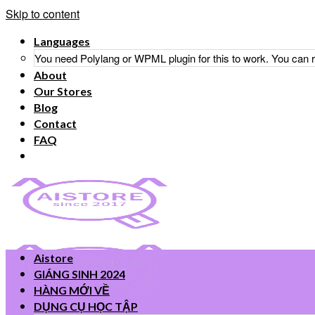
Skip to content
Languages
You need Polylang or WPML plugin for this to work. You can
About
Our Stores
Blog
Contact
FAQ
Aistore
GIÁNG SINH 2024
HÀNG MỚI VỀ
DỤNG CỤ HỌC TẬP