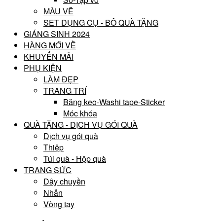
MÀU VẼ
SET DỤNG CỤ - BÔ QUÀ TẶNG
GIÁNG SINH 2024
HÀNG MỚI VỀ
KHUYẾN MÃI
PHỤ KIỆN
LÀM ĐẸP
TRANG TRÍ
Băng keo-Washi tape-Sticker
Móc khóa
QUÀ TẶNG - DỊCH VỤ GÓI QUÀ
Dịch vụ gói quà
Thiệp
Túi quà - Hộp quà
TRANG SỨC
Dây chuyền
Nhẫn
Vòng tay