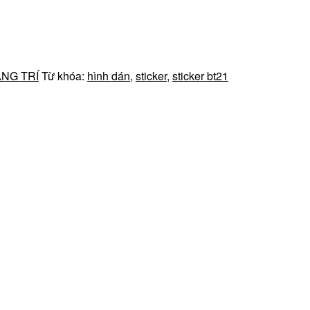
NG TRÍ
Từ khóa:
hình dán
,
sticker
,
sticker bt21