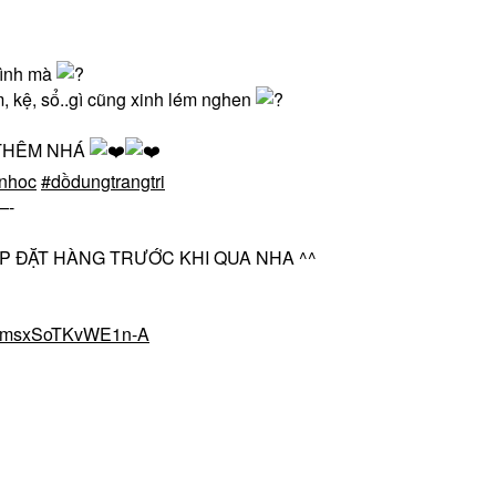
mình mà
ím, kệ, sổ..gì cũng xinh lém nghen
 THÊM NHÁ
anhoc
#dồdungtrangtri
-
OP ĐẶT HÀNG TRƯỚC KHI QUA NHA ^^
qmmsxSoTKvWE1n-A