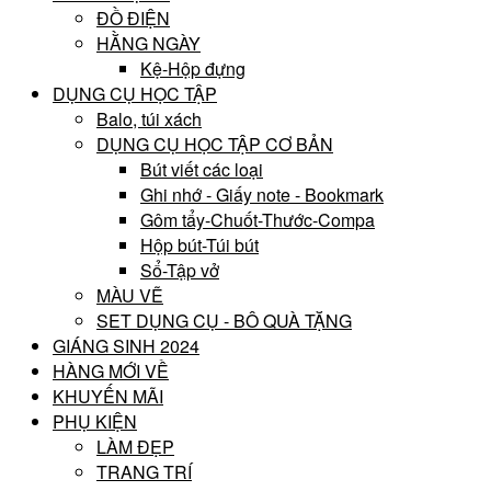
ĐỒ ĐIỆN
HẰNG NGÀY
Kệ-Hộp đựng
DỤNG CỤ HỌC TẬP
Balo, túi xách
DỤNG CỤ HỌC TẬP CƠ BẢN
Bút viết các loại
Ghi nhớ - Giấy note - Bookmark
Gôm tẩy-Chuốt-Thước-Compa
Hộp bút-Túi bút
Sổ-Tập vở
MÀU VẼ
SET DỤNG CỤ - BÔ QUÀ TẶNG
GIÁNG SINH 2024
HÀNG MỚI VỀ
KHUYẾN MÃI
PHỤ KIỆN
LÀM ĐẸP
TRANG TRÍ