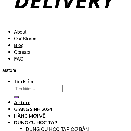
About
Our Stores
Blog
Contact
FAQ
aistore
Tìm kiếm:
Aistore
GIÁNG SINH 2024
HÀNG MỚI VỀ
DỤNG CỤ HỌC TẬP
DỤNG CỤ HỌC TẬP CƠ BẢN