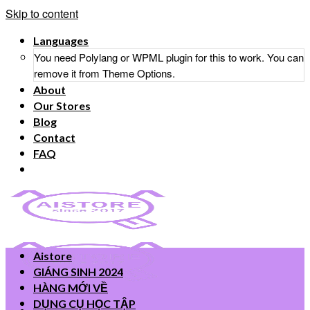
Skip to content
Languages
You need Polylang or WPML plugin for this to work. You can
remove it from Theme Options.
About
Our Stores
Blog
Contact
FAQ
Aistore
GIÁNG SINH 2024
HÀNG MỚI VỀ
DỤNG CỤ HỌC TẬP