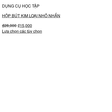
DỤNG CỤ HỌC TẬP
HỘP BÚT KIM LOẠI NHỎ NHẮN
₫
28,000
₫
15,000
Lựa chọn các tùy chọn