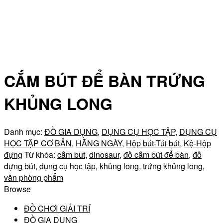
CẮM BÚT ĐỂ BÀN TRỨNG
KHỦNG LONG
Danh mục:
ĐỒ GIA DỤNG
,
DỤNG CỤ HỌC TẬP
,
DỤNG CỤ
HỌC TẬP CƠ BẢN
,
HẰNG NGÀY
,
Hộp bút-Túi bút
,
Kệ-Hộp
đựng
Từ khóa:
cắm but
,
dinosaur
,
đồ cắm bút để bàn
,
đồ
đựng bút
,
dụng cụ học tập
,
khủng long
,
trứng khủng long
,
văn phòng phẩm
Browse
ĐỒ CHƠI GIẢI TRÍ
ĐỒ GIA DỤNG