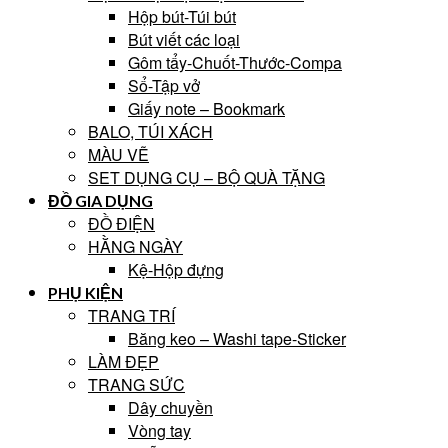
Hộp bút-Túi bút
Bút viết các loại
Gôm tẩy-Chuốt-Thước-Compa
Sổ-Tập vở
Giấy note – Bookmark
BALO, TÚI XÁCH
MÀU VẼ
SET DỤNG CỤ – BỘ QUÀ TẶNG
ĐỒ GIA DỤNG
ĐỒ ĐIỆN
HẰNG NGÀY
Kệ-Hộp đựng
PHỤ KIỆN
TRANG TRÍ
Băng keo – Washi tape-Sticker
LÀM ĐẸP
TRANG SỨC
Dây chuyền
Vòng tay