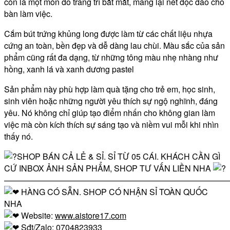
còn là một món đồ trang trí bắt mắt, mang lại nét độc đáo cho
bàn làm việc.
Cắm bút trứng khủng long được làm từ các chất liệu nhựa
cứng an toàn, bền đẹp và dễ dàng lau chùi. Màu sắc của sản
phẩm cũng rất đa dạng, từ những tông màu nhẹ nhàng như
hồng, xanh lá và xanh dương pastel
Sản phẩm này phù hợp làm quà tặng cho trẻ em, học sinh,
sinh viên hoặc những người yêu thích sự ngộ nghĩnh, đáng
yêu. Nó không chỉ giúp tạo điểm nhấn cho không gian làm
việc mà còn kích thích sự sáng tạo và niềm vui mỗi khi nhìn
thấy nó.
SHOP BÁN CẢ LẺ & SỈ. SỈ TỪ 05 CÁI. KHÁCH CẦN GÌ
CỨ INBOX ẢNH SẢN PHẨM, SHOP TƯ VẤN LIỀN NHA
————————————————————————————
HÀNG CÓ SẴN. SHOP CÓ NHẬN SỈ TOÀN QUỐC
NHA
Website:
www.aistore17.com
Sđt/Zalo: 0704823933