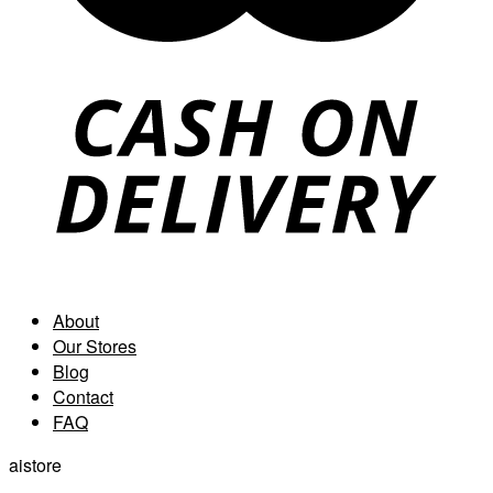
About
Our Stores
Blog
Contact
FAQ
aistore