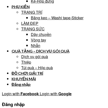
Kệ-Hộp đựng
PHỤ KIỆN
TRANG TRÍ
Băng keo – Washi tape-Sticker
LÀM ĐẸP
TRANG SỨC
Dây chuyền
Vòng tay
Nhẫn
QUÀ TẶNG – DỊCH VỤ GÓI QUÀ
Dịch vụ gói quà
Thiệp
Túi quà – Hộp quà
ĐỒ CHƠI GIẢI TRÍ
KHUYẾN MÃI
Đăng nhập
Login with
Facebook
Login with
Google
Đăng nhập