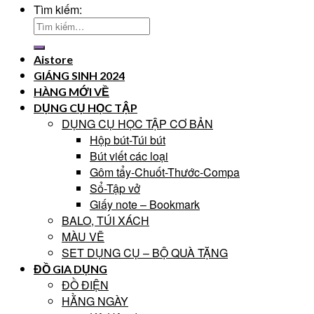
Tìm kiếm:
Aistore
GIÁNG SINH 2024
HÀNG MỚI VỀ
DỤNG CỤ HỌC TẬP
DỤNG CỤ HỌC TẬP CƠ BẢN
Hộp bút-Túi bút
Bút viết các loại
Gôm tẩy-Chuốt-Thước-Compa
Sổ-Tập vở
Giấy note – Bookmark
BALO, TÚI XÁCH
MÀU VẼ
SET DỤNG CỤ – BỘ QUÀ TẶNG
ĐỒ GIA DỤNG
ĐỒ ĐIỆN
HẰNG NGÀY