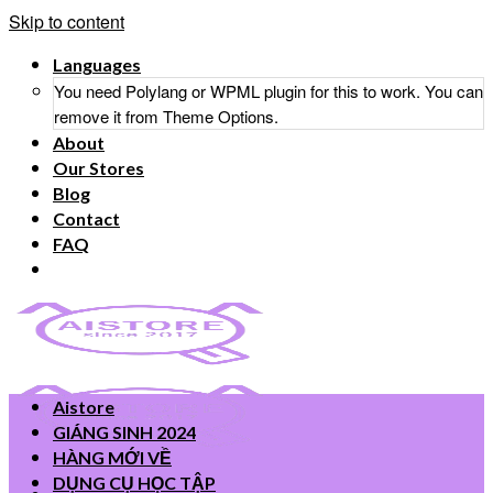
Skip to content
Languages
You need Polylang or WPML plugin for this to work. You can
remove it from Theme Options.
About
Our Stores
Blog
Contact
FAQ
Aistore
GIÁNG SINH 2024
HÀNG MỚI VỀ
DỤNG CỤ HỌC TẬP