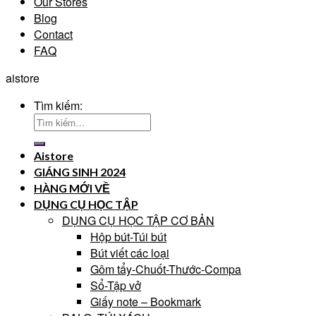
Our Stores
Blog
Contact
FAQ
aistore
Tìm kiếm:
Aistore
GIÁNG SINH 2024
HÀNG MỚI VỀ
DỤNG CỤ HỌC TẬP
DỤNG CỤ HỌC TẬP CƠ BẢN
Hộp bút-Túi bút
Bút viết các loại
Gôm tẩy-Chuốt-Thước-Compa
Sổ-Tập vở
Giấy note – Bookmark