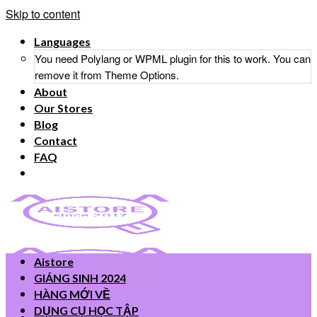
Skip to content
Languages
You need Polylang or WPML plugin for this to work. You can
remove it from Theme Options.
About
Our Stores
Blog
Contact
FAQ
Aistore
GIÁNG SINH 2024
HÀNG MỚI VỀ
DỤNG CỤ HỌC TẬP