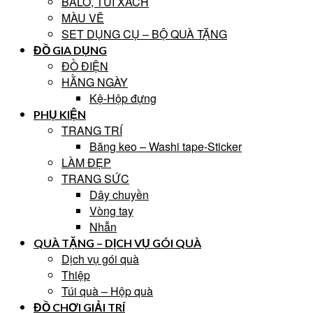
BALO, TÚI XÁCH
MÀU VẼ
SET DỤNG CỤ – BỘ QUÀ TẶNG
ĐỒ GIA DỤNG
ĐỒ ĐIỆN
HẰNG NGÀY
Kệ-Hộp đựng
PHỤ KIỆN
TRANG TRÍ
Băng keo – Washi tape-Sticker
LÀM ĐẸP
TRANG SỨC
Dây chuyền
Vòng tay
Nhẫn
QUÀ TẶNG – DỊCH VỤ GÓI QUÀ
Dịch vụ gói quà
Thiệp
Túi quà – Hộp quà
ĐỒ CHƠI GIẢI TRÍ