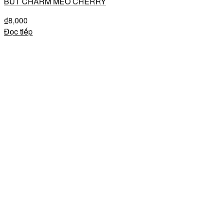
BÚT CHARM MÈO CHERRY
₫
8,000
Đọc tiếp