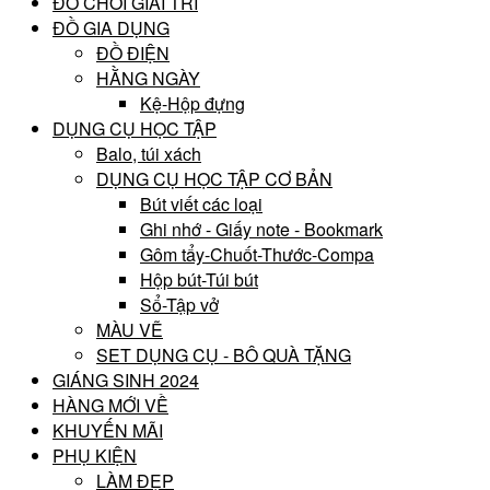
ĐỒ CHƠI GIẢI TRÍ
ĐỒ GIA DỤNG
ĐỒ ĐIỆN
HẰNG NGÀY
Kệ-Hộp đựng
DỤNG CỤ HỌC TẬP
Balo, túi xách
DỤNG CỤ HỌC TẬP CƠ BẢN
Bút viết các loại
Ghi nhớ - Giấy note - Bookmark
Gôm tẩy-Chuốt-Thước-Compa
Hộp bút-Túi bút
Sổ-Tập vở
MÀU VẼ
SET DỤNG CỤ - BÔ QUÀ TẶNG
GIÁNG SINH 2024
HÀNG MỚI VỀ
KHUYẾN MÃI
PHỤ KIỆN
LÀM ĐẸP