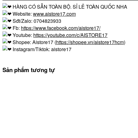
HÀNG CÓ SẴN TOÀN BỘ. SỈ LẺ TOÀN QUỐC NHA
Website:
www.aistore17.com
Sđt/Zalo: 0704823933
Fb:
https://www.facebook.com/aistore17/
Youtube:
https://youtube.com/c/AISTORE17
Shopee: Aistore17 (
https://shopee.vn/aistore17hcm
)
Instagram/Tiktok: aistore17
Sản phẩm tương tự