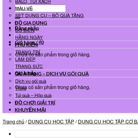
BALO, TÚI XÁCH
Tìm
MÀU VẼ
kiếm:
SET DỤNG CỤ – BỘ QUÀ TẶNG
ĐỒ GIA DỤNG
Đăng nhập
ĐỒ ĐIỆN
HẰNG NGÀY
Giỏ hàng /
₫
0
PHỤ KIỆN
TRANG TRÍ
Chưa có sản phẩm trong giỏ hàng.
LÀM ĐẸP
TRANG SỨC
Giỏ hàng
QUÀ TẶNG – DỊCH VỤ GÓI QUÀ
Dịch vụ gói quà
Chưa có sản phẩm trong giỏ hàng.
Thiệp
Túi quà – Hộp quà
ĐỒ CHƠI GIẢI TRÍ
KHUYẾN MÃI
Trang chủ
/
DỤNG CỤ HỌC TẬP
/
DỤNG CỤ HỌC TẬP CƠ 