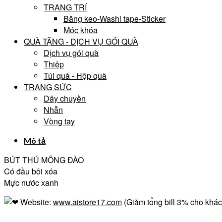
TRANG TRÍ
Băng keo-Washi tape-Sticker
Móc khóa
QUÀ TẶNG - DỊCH VỤ GÓI QUÀ
Dịch vụ gói quà
Thiệp
Túi quà - Hộp quà
TRANG SỨC
Dây chuyền
Nhẫn
Vòng tay
Mô tả
BÚT THÚ MÔNG ĐÀO
Có đầu bôi xóa
Mực nước xanh
Website:
www.aistore17.com
(Giảm tổng bill 3% cho khách
————————————————————————————