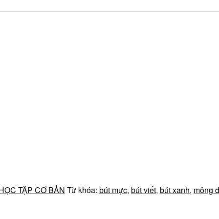
HỌC TẬP CƠ BẢN
Từ khóa:
bút mực
,
bút viết
,
bút xanh
,
mông 