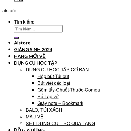
aistore
Tìm kiếm:
Aistore
GIÁNG SINH 2024
HÀNG MỚI VỀ
DỤNG CỤ HỌC TẬP
DỤNG CỤ HỌC TẬP CƠ BẢN
Hộp bút-Túi bút
Bút viết các loại
Gôm tẩy-Chuốt-Thước-Compa
Sổ-Tập vở
Giấy note – Bookmark
BALO, TÚI XÁCH
MÀU VẼ
SET DỤNG CỤ – BỘ QUÀ TẶNG
ĐỒ GIA DỤNG