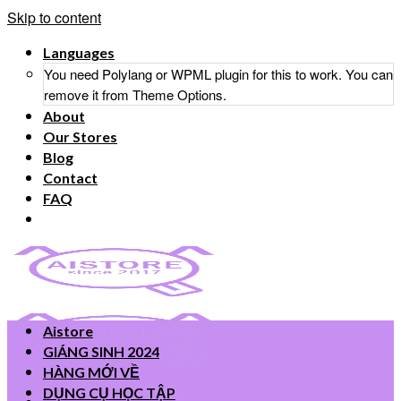
Skip to content
Languages
You need Polylang or WPML plugin for this to work. You can
remove it from Theme Options.
About
Our Stores
Blog
Contact
FAQ
Aistore
GIÁNG SINH 2024
HÀNG MỚI VỀ
DỤNG CỤ HỌC TẬP