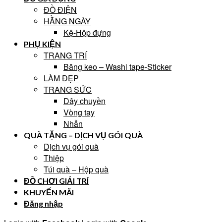
ĐỒ ĐIỆN
HẰNG NGÀY
Kệ-Hộp đựng
PHỤ KIỆN
TRANG TRÍ
Băng keo – Washi tape-Sticker
LÀM ĐẸP
TRANG SỨC
Dây chuyền
Vòng tay
Nhẫn
QUÀ TẶNG – DỊCH VỤ GÓI QUÀ
Dịch vụ gói quà
Thiệp
Túi quà – Hộp quà
ĐỒ CHƠI GIẢI TRÍ
KHUYẾN MÃI
Đăng nhập