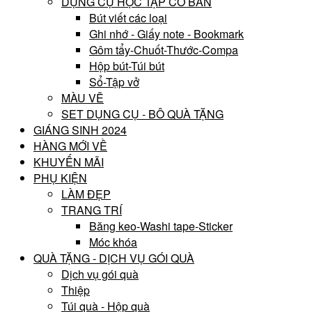
DỤNG CỤ HỌC TẬP CƠ BẢN
Bút viết các loại
Ghi nhớ - Giấy note - Bookmark
Gôm tẩy-Chuốt-Thước-Compa
Hộp bút-Túi bút
Sổ-Tập vở
MÀU VẼ
SET DỤNG CỤ - BÔ QUÀ TẶNG
GIÁNG SINH 2024
HÀNG MỚI VỀ
KHUYẾN MÃI
PHỤ KIỆN
LÀM ĐẸP
TRANG TRÍ
Băng keo-Washi tape-Sticker
Móc khóa
QUÀ TẶNG - DỊCH VỤ GÓI QUÀ
Dịch vụ gói quà
Thiệp
Túi quà - Hộp quà