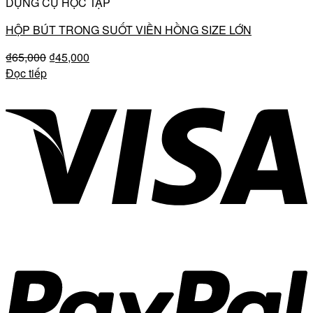
DỤNG CỤ HỌC TẬP
HỘP BÚT TRONG SUỐT VIỀN HỒNG SIZE LỚN
₫
65,000
₫
45,000
Đọc tiếp