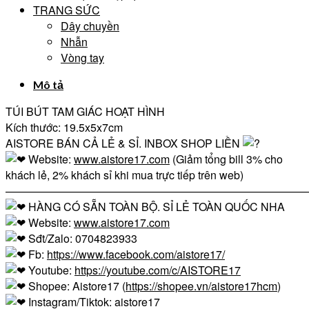
TRANG SỨC
Dây chuyền
Nhẫn
Vòng tay
Mô tả
TÚI BÚT TAM GIÁC HOẠT HÌNH
Kích thước: 19.5x5x7cm
AISTORE BÁN CẢ LẺ & SỈ. INBOX SHOP LIỀN
Website:
www.aistore17.com
(Giảm tổng bill 3% cho
khách lẻ, 2% khách sỉ khi mua trực tiếp trên web)
————————————————————————————
HÀNG CÓ SẴN TOÀN BỘ. SỈ LẺ TOÀN QUỐC NHA
Website:
www.aistore17.com
Sđt/Zalo: 0704823933
Fb:
https://www.facebook.com/aistore17/
Youtube:
https://youtube.com/c/AISTORE17
Shopee: Aistore17 (
https://shopee.vn/aistore17hcm
)
Instagram/Tiktok: aistore17