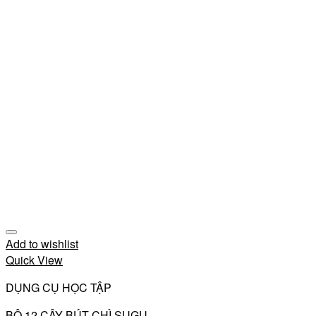
Add to wishlist
Quick View
DỤNG CỤ HỌC TẬP
BỘ 12 CÂY BÚT CHÌ SUGU