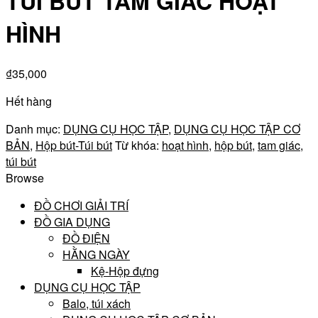
TÚI BÚT TAM GIÁC HOẠT
HÌNH
₫
35,000
Hết hàng
Danh mục:
DỤNG CỤ HỌC TẬP
,
DỤNG CỤ HỌC TẬP CƠ
BẢN
,
Hộp bút-Túi bút
Từ khóa:
hoạt hình
,
hộp bút
,
tam giác
,
túi bút
Browse
ĐỒ CHƠI GIẢI TRÍ
ĐỒ GIA DỤNG
ĐỒ ĐIỆN
HẰNG NGÀY
Kệ-Hộp đựng
DỤNG CỤ HỌC TẬP
Balo, túi xách