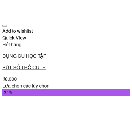
Add to wishlist
Quick View
Hết hàng
DỤNG CỤ HỌC TẬP
BÚT SỔ THỎ CUTE
₫
8,000
Lựa chọn các tùy chọn
-31%