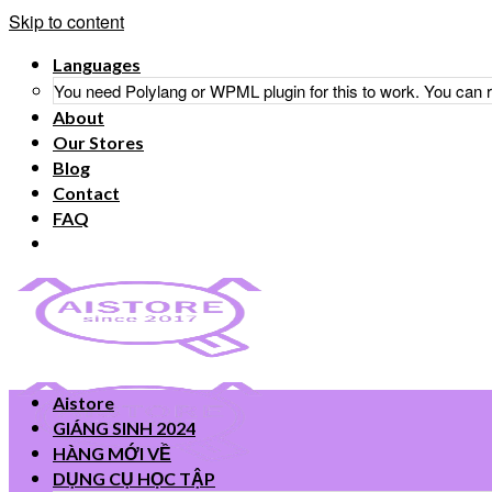
Skip to content
Languages
You need Polylang or WPML plugin for this to work. You can
About
Our Stores
Blog
Contact
FAQ
Aistore
GIÁNG SINH 2024
HÀNG MỚI VỀ
DỤNG CỤ HỌC TẬP