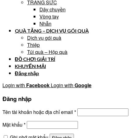
TRANG SỨC
Dây chuyền
Vòng tay
Nhẫn
QUÀ TẶNG – DỊCH VỤ GÓI QUÀ
Dịch vụ gói quà
Thiệp
Túi quà – Hộp quà
ĐỒ CHƠI GIẢI TRÍ
KHUYẾN MÃI
Đăng nhập
Login with
Facebook
Login with
Google
Đăng nhập
Tên tài khoản hoặc địa chỉ email
*
Mật khẩu
*
Ghi nhớ mật khẩu
Đăng nhập