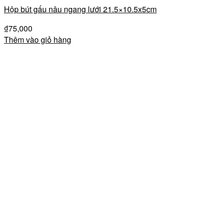
Hộp bút gấu nâu ngang lưới 21.5×10.5x5cm
₫
75,000
Thêm vào giỏ hàng