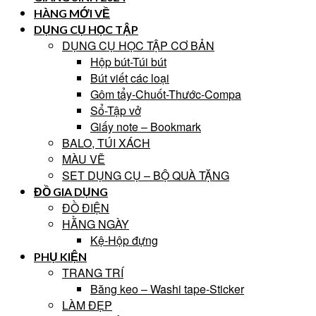
HÀNG MỚI VỀ
DỤNG CỤ HỌC TẬP
DỤNG CỤ HỌC TẬP CƠ BẢN
Hộp bút-Túi bút
Bút viết các loại
Gôm tẩy-Chuốt-Thước-Compa
Sổ-Tập vở
Giấy note – Bookmark
BALO, TÚI XÁCH
MÀU VẼ
SET DỤNG CỤ – BỘ QUÀ TẶNG
ĐỒ GIA DỤNG
ĐỒ ĐIỆN
HẰNG NGÀY
Kệ-Hộp đựng
PHỤ KIỆN
TRANG TRÍ
Băng keo – Washi tape-Sticker
LÀM ĐẸP