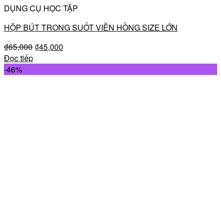
DỤNG CỤ HỌC TẬP
HỘP BÚT TRONG SUỐT VIỀN HỒNG SIZE LỚN
₫
65,000
₫
45,000
Đọc tiếp
-46%