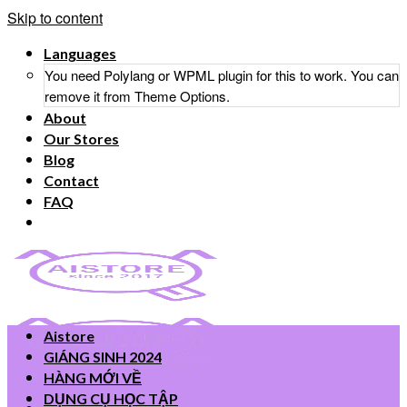
Skip to content
Languages
You need Polylang or WPML plugin for this to work. You can
remove it from Theme Options.
About
Our Stores
Blog
Contact
FAQ
Aistore
GIÁNG SINH 2024
HÀNG MỚI VỀ
DỤNG CỤ HỌC TẬP