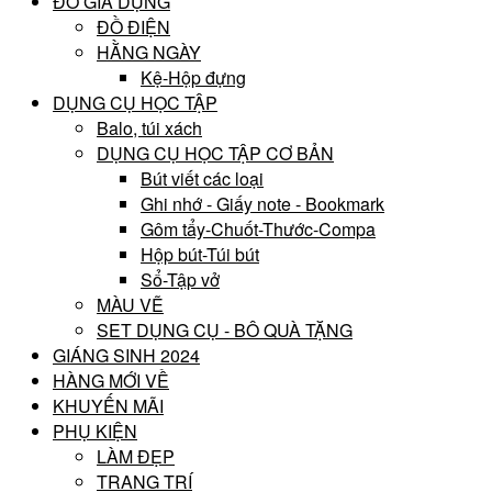
ĐỒ GIA DỤNG
ĐỒ ĐIỆN
HẰNG NGÀY
Kệ-Hộp đựng
DỤNG CỤ HỌC TẬP
Balo, túi xách
DỤNG CỤ HỌC TẬP CƠ BẢN
Bút viết các loại
Ghi nhớ - Giấy note - Bookmark
Gôm tẩy-Chuốt-Thước-Compa
Hộp bút-Túi bút
Sổ-Tập vở
MÀU VẼ
SET DỤNG CỤ - BÔ QUÀ TẶNG
GIÁNG SINH 2024
HÀNG MỚI VỀ
KHUYẾN MÃI
PHỤ KIỆN
LÀM ĐẸP
TRANG TRÍ