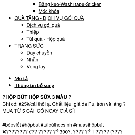
Băng keo-Washi tape-Sticker
Móc khóa
QUÀ TẶNG - DỊCH VỤ GÓI QUÀ
Dịch vụ gói quà
Thiệp
Túi quà - Hộp quà
TRANG SỨC
Dây chuyền
Nhẫn
Vòng tay
Mô tả
Thông tin bổ sung
?HỘP BÚT HỘP SỮA 3 MÀU ?
Chỉ có:
#25k
/cái thôi ạ. Chất liệu: giả da Pu, trơn và láng ?
MUA TỪ 5 CÁI, CÓ NGAY GIÁ SỈ!
#bópviết
#hộpbút
#túibúthocsinh
#muasỉhộpbút
❌???????? đ?̛? ????? ??̛̀ 300?, ??̉?? ??̛̀ 1 ????̣̂? (????