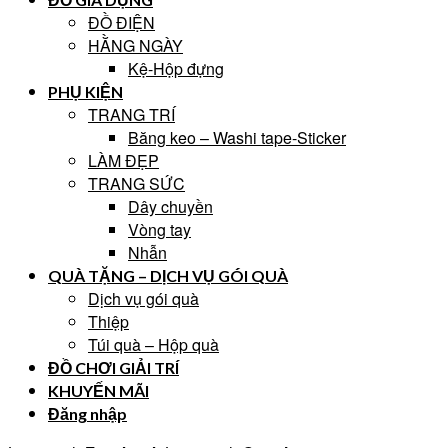
ĐỒ ĐIỆN
HẰNG NGÀY
Kệ-Hộp đựng
PHỤ KIỆN
TRANG TRÍ
Băng keo – Washi tape-Sticker
LÀM ĐẸP
TRANG SỨC
Dây chuyền
Vòng tay
Nhẫn
QUÀ TẶNG – DỊCH VỤ GÓI QUÀ
Dịch vụ gói quà
Thiệp
Túi quà – Hộp quà
ĐỒ CHƠI GIẢI TRÍ
KHUYẾN MÃI
Đăng nhập