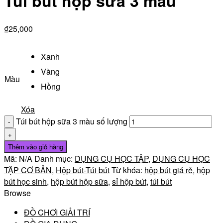
Túi bút hộp sữa 3 màu
₫
25,000
Xanh
Vàng
Màu
Hồng
Xóa
Túi bút hộp sữa 3 màu số lượng
Thêm vào giỏ hàng
Mã:
N/A
Danh mục:
DỤNG CỤ HỌC TẬP
,
DỤNG CỤ HỌC
TẬP CƠ BẢN
,
Hộp bút-Túi bút
Từ khóa:
hộp bút giá rẻ
,
hộp
bút học sinh
,
hộp bút hộp sữa
,
sỉ hộp bút
,
túi bút
Browse
ĐỒ CHƠI GIẢI TRÍ