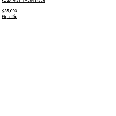
CẮM BÚT TRÒN LƯỚI
₫
35,000
Đọc tiếp