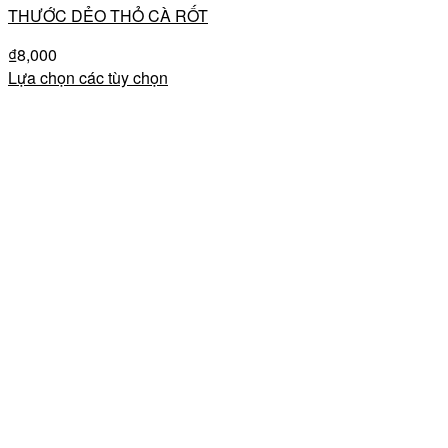
THƯỚC DẺO THỎ CÀ RỐT
₫
8,000
Lựa chọn các tùy chọn