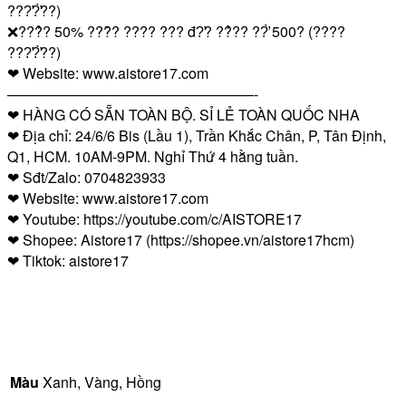
???̛?̛̀??)
❌???̉? 50% ???̂̀? ???? ??? đ?̛? ??̉?? ??̛̀ 500? (????
???̛?̛̀??)
❤ Website: www.aistore17.com
—————————————————-
❤ HÀNG CÓ SẴN TOÀN BỘ. SỈ LẺ TOÀN QUỐC NHA
❤ Địa chỉ: 24/6/6 Bis (Lầu 1), Trần Khắc Chân, P, Tân Định,
Q1, HCM. 10AM-9PM. Nghỉ Thứ 4 hằng tuần.
❤ Sđt/Zalo: 0704823933
❤ Website: www.aistore17.com
❤ Youtube: https://youtube.com/c/AISTORE17
❤ Shopee: Aistore17 (https://shopee.vn/aistore17hcm)
❤ Tiktok: aistore17
Màu
Xanh, Vàng, Hồng