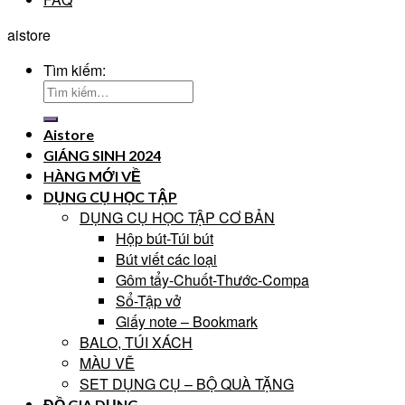
aistore
Tìm kiếm:
Aistore
GIÁNG SINH 2024
HÀNG MỚI VỀ
DỤNG CỤ HỌC TẬP
DỤNG CỤ HỌC TẬP CƠ BẢN
Hộp bút-Túi bút
Bút viết các loại
Gôm tẩy-Chuốt-Thước-Compa
Sổ-Tập vở
Giấy note – Bookmark
BALO, TÚI XÁCH
MÀU VẼ
SET DỤNG CỤ – BỘ QUÀ TẶNG
ĐỒ GIA DỤNG