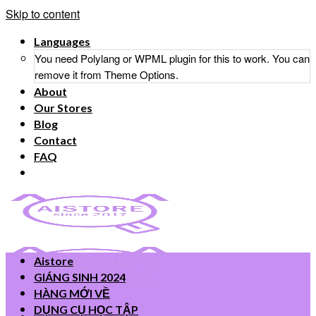
Skip to content
Languages
You need Polylang or WPML plugin for this to work. You can
remove it from Theme Options.
About
Our Stores
Blog
Contact
FAQ
Aistore
GIÁNG SINH 2024
HÀNG MỚI VỀ
DỤNG CỤ HỌC TẬP