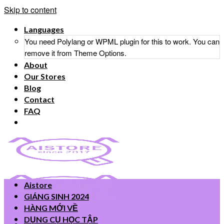
Skip to content
Languages
You need Polylang or WPML plugin for this to work. You can
remove it from Theme Options.
About
Our Stores
Blog
Contact
FAQ
Aistore
GIÁNG SINH 2024
HÀNG MỚI VỀ
DỤNG CỤ HỌC TẬP