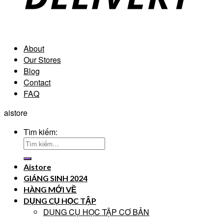
About
Our Stores
Blog
Contact
FAQ
aistore
Tìm kiếm:
Aistore
GIÁNG SINH 2024
HÀNG MỚI VỀ
DỤNG CỤ HỌC TẬP
DỤNG CỤ HỌC TẬP CƠ BẢN