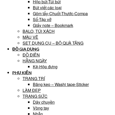
Hộp bút-Túi bút
Bút viết các loại
Gôm tẩy-Chuốt-Thước-Compa
Sổ-Tập vở
Giấy note – Bookmark
BALO, TÚI XÁCH
MÀU VẼ
SET DỤNG CỤ – BỘ QUÀ TẶNG
ĐỒ GIA DỤNG
ĐỒ ĐIỆN
HẰNG NGÀY
Kệ-Hộp đựng
PHỤ KIỆN
TRANG TRÍ
Băng keo – Washi tape-Sticker
LÀM ĐẸP
TRANG SỨC
Dây chuyền
Vòng tay
Nhẫn