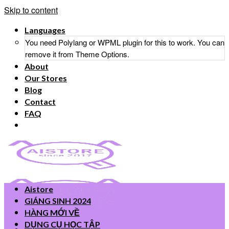
Skip to content
Languages
You need Polylang or WPML plugin for this to work. You can
remove it from Theme Options.
About
Our Stores
Blog
Contact
FAQ
Aistore
GIÁNG SINH 2024
HÀNG MỚI VỀ
DỤNG CỤ HỌC TẬP