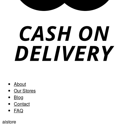
About
Our Stores
Blog
Contact
FAQ
aistore