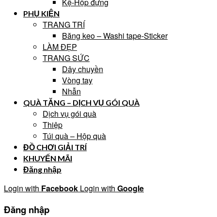
Kệ-Hộp đựng
PHỤ KIỆN
TRANG TRÍ
Băng keo – Washi tape-Sticker
LÀM ĐẸP
TRANG SỨC
Dây chuyền
Vòng tay
Nhẫn
QUÀ TẶNG – DỊCH VỤ GÓI QUÀ
Dịch vụ gói quà
Thiệp
Túi quà – Hộp quà
ĐỒ CHƠI GIẢI TRÍ
KHUYẾN MÃI
Đăng nhập
Login with
Facebook
Login with
Google
Đăng nhập