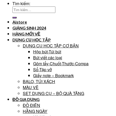
Tìm kiếm:
Aistore
GIÁNG SINH 2024
HÀNG MỚI VỀ
DỤNG CỤ HỌC TẬP
DỤNG CỤ HỌC TẬP CƠ BẢN
Hộp bút-Túi bút
Bút viết các loại
Gôm tẩy-Chuốt-Thước-Compa
Sổ-Tập vở
Giấy note – Bookmark
BALO, TÚI XÁCH
MÀU VẼ
SET DỤNG CỤ – BỘ QUÀ TẶNG
ĐỒ GIA DỤNG
ĐỒ ĐIỆN
HẰNG NGÀY