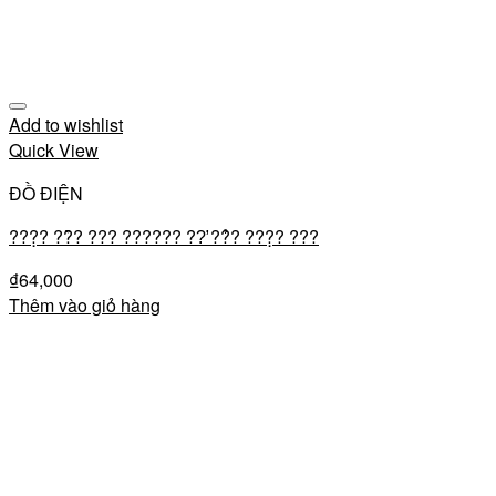
Add to wishlist
Quick View
ĐỒ ĐIỆN
???̣? ??̂̀? ??? ?????? ??̛ ??̉? ???̣? ???
₫
64,000
Thêm vào giỏ hàng