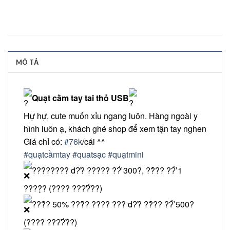
MÔ TẢ
Quạt cầm tay tai thỏ USB
Hự hự, cute muốn xỉu ngang luôn. Hàng ngoài y
hình luôn ạ, khách ghé shop để xem tận tay nghen
Giá chỉ có:
#76k
/cái ^^
#quạtcầmtay
#quatsạc
#quạtmini
???????? đ?̛? ????? ??̛̀ 300?, ??̉?? ??̛̀ 1
????̣̂? (???? ???̛?̛̀??)
???̉? 50% ???̂̀? ???? ??? đ?̛? ??̉?? ??̛̀ 500?
(???? ???̛?̛̀??)