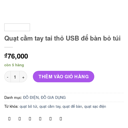
Quạt cầm tay tai thỏ USB để bàn bỏ túi
76,000
₫
còn 5 hàng
Quạt cầm tay tai thỏ USB để bàn bỏ túi số lượng
THÊM VÀO GIỎ HÀNG
Danh mục:
ĐỒ ĐIỆN
,
ĐỒ GIA DỤNG
Từ khóa:
quạt bỏ túi
,
quạt cầm tay
,
quạt để bàn
,
quạt sạc điện