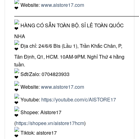
Website:
www.aistore17.com
—————————————————————————
HÀNG CÓ SẴN TOÀN BỘ. SỈ LẺ TOÀN QUỐC
NHA
Địa chỉ: 24/6/6 Bis (Lầu 1), Trần Khắc Chân, P,
Tân Định, Q1, HCM. 10AM-9PM. Nghỉ Thứ 4 hằng
tuần.
Sđt/Zalo: 0704823933
Website:
www.aistore17.com
Youtube:
https://youtube.com/c/AISTORE17
Shopee: Aistore17
(
https://shopee.vn/aistore17hcm
)
Tiktok: aistore17