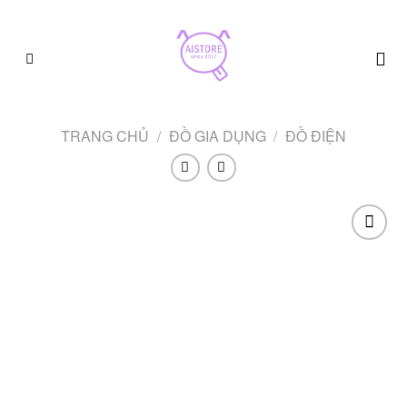
Skip
to
content
TRANG CHỦ
/
ĐỒ GIA DỤNG
/
ĐỒ ĐIỆN
Add to
wishlist