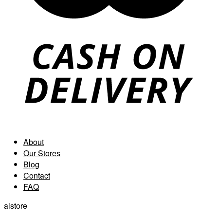
About
Our Stores
Blog
Contact
FAQ
aistore