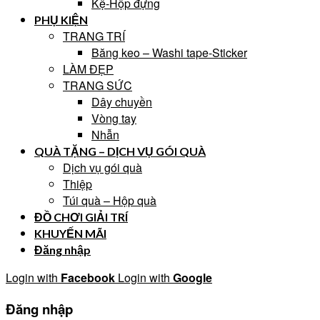
Kệ-Hộp đựng
PHỤ KIỆN
TRANG TRÍ
Băng keo – Washi tape-Sticker
LÀM ĐẸP
TRANG SỨC
Dây chuyền
Vòng tay
Nhẫn
QUÀ TẶNG – DỊCH VỤ GÓI QUÀ
Dịch vụ gói quà
Thiệp
Túi quà – Hộp quà
ĐỒ CHƠI GIẢI TRÍ
KHUYẾN MÃI
Đăng nhập
Login with
Facebook
Login with
Google
Đăng nhập