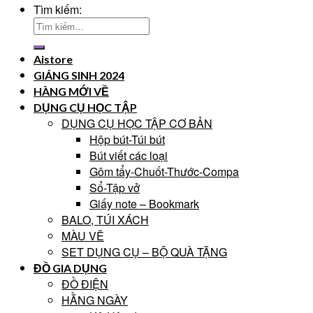
Tìm kiếm:
Aistore
GIÁNG SINH 2024
HÀNG MỚI VỀ
DỤNG CỤ HỌC TẬP
DỤNG CỤ HỌC TẬP CƠ BẢN
Hộp bút-Túi bút
Bút viết các loại
Gôm tẩy-Chuốt-Thước-Compa
Sổ-Tập vở
Giấy note – Bookmark
BALO, TÚI XÁCH
MÀU VẼ
SET DỤNG CỤ – BỘ QUÀ TẶNG
ĐỒ GIA DỤNG
ĐỒ ĐIỆN
HẰNG NGÀY