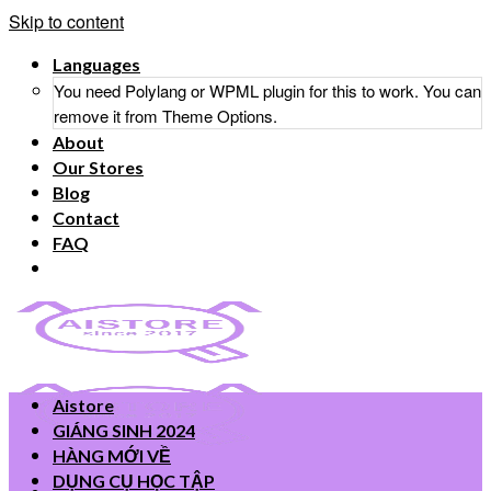
Skip to content
Languages
You need Polylang or WPML plugin for this to work. You can
remove it from Theme Options.
About
Our Stores
Blog
Contact
FAQ
Aistore
GIÁNG SINH 2024
HÀNG MỚI VỀ
DỤNG CỤ HỌC TẬP