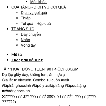
Móc khóa
QUÀ TẶNG - DỊCH VỤ GÓI QUÀ
Dịch vụ gói quà
Thiệp
Túi quà - Hộp quà
TRANG SỨC
Dây chuyền
Nhẫn
Vòng tay
Mô tả
Thông tin bổ sung
TẬP “HOẠT ĐỘNG TEEN” 96T 4 ÔLY 60GSM
Dạ tập giấy dày, không lem, ăn mực ạ
Giá lẻ: #10k/cuốn. Combo 10 cuốn #63k
#tậptrắnghocsinh #tậpôly #sỉtậptrắng #tậpquàtặng
#vởtrắnghocsinh
❌???????? đ?̛? ????? ??̛̀ 300?, ??̉?? ??̛̀ 1 ????̣̂? (????
???̛?̛̀??)