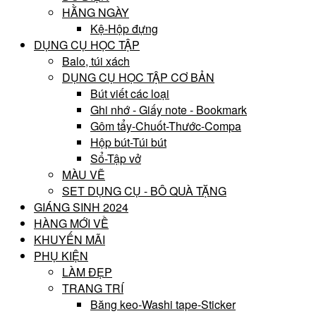
HẰNG NGÀY
Kệ-Hộp đựng
DỤNG CỤ HỌC TẬP
Balo, túi xách
DỤNG CỤ HỌC TẬP CƠ BẢN
Bút viết các loại
Ghi nhớ - Giấy note - Bookmark
Gôm tẩy-Chuốt-Thước-Compa
Hộp bút-Túi bút
Sổ-Tập vở
MÀU VẼ
SET DỤNG CỤ - BÔ QUÀ TẶNG
GIÁNG SINH 2024
HÀNG MỚI VỀ
KHUYẾN MÃI
PHỤ KIỆN
LÀM ĐẸP
TRANG TRÍ
Băng keo-Washi tape-Sticker