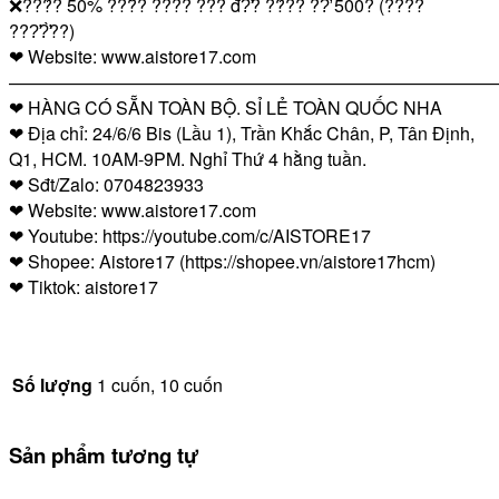
❌???̉? 50% ???̂̀? ???? ??? đ?̛? ??̉?? ??̛̀ 500? (????
???̛?̛̀??)
❤ Website: www.aistore17.com
————————————————————————————
❤ HÀNG CÓ SẴN TOÀN BỘ. SỈ LẺ TOÀN QUỐC NHA
❤ Địa chỉ: 24/6/6 Bis (Lầu 1), Trần Khắc Chân, P, Tân Định,
Q1, HCM. 10AM-9PM. Nghỉ Thứ 4 hằng tuần.
❤ Sđt/Zalo: 0704823933
❤ Website: www.aistore17.com
❤ Youtube: https://youtube.com/c/AISTORE17
❤ Shopee: Aistore17 (https://shopee.vn/aistore17hcm)
❤ Tiktok: aistore17
Số lượng
1 cuốn, 10 cuốn
Sản phẩm tương tự