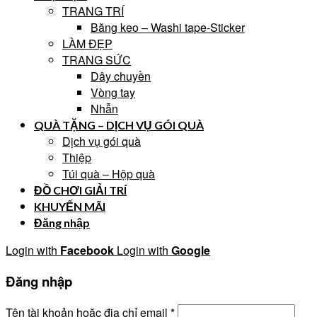
TRANG TRÍ
Băng keo – Washi tape-Sticker
LÀM ĐẸP
TRANG SỨC
Dây chuyền
Vòng tay
Nhẫn
QUÀ TẶNG – DỊCH VỤ GÓI QUÀ
Dịch vụ gói quà
Thiệp
Túi quà – Hộp quà
ĐỒ CHƠI GIẢI TRÍ
KHUYẾN MÃI
Đăng nhập
Login with
Facebook
Login with
Google
Đăng nhập
Tên tài khoản hoặc địa chỉ email
*