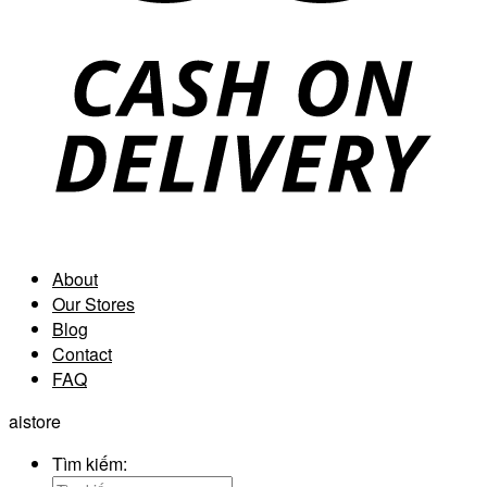
About
Our Stores
Blog
Contact
FAQ
aistore
Tìm kiếm: