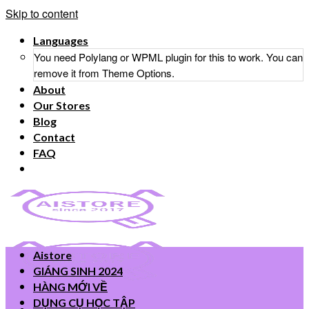
Skip to content
Languages
You need Polylang or WPML plugin for this to work. You can
remove it from Theme Options.
About
Our Stores
Blog
Contact
FAQ
Aistore
GIÁNG SINH 2024
HÀNG MỚI VỀ
DỤNG CỤ HỌC TẬP