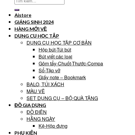
Aistore
GIÁNG SINH 2024
HÀNG MỚI VỀ
DỤNG CỤ HỌC TẬP
DỤNG CỤ HỌC TẬP CƠ BẢN
Hộp bút-Túi bút
Bút viết các loại
Gôm tẩy-Chuốt-Thước-Compa
Sổ-Tập vở
Giấy note – Bookmark
BALO, TÚI XÁCH
MÀU VẼ
SET DỤNG CỤ – BỘ QUÀ TẶNG
ĐỒ GIA DỤNG
ĐỒ ĐIỆN
HẰNG NGÀY
Kệ-Hộp đựng
PHỤ KIỆN