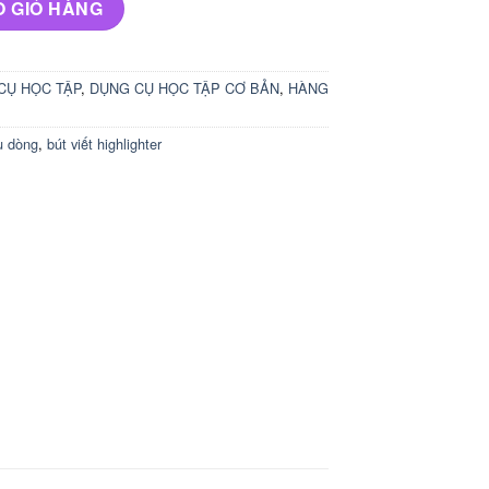
O GIỎ HÀNG
CỤ HỌC TẬP
,
DỤNG CỤ HỌC TẬP CƠ BẢN
,
HÀNG
u dòng
,
bút viết highlighter