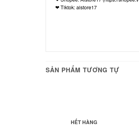
❤ Tiktok: aistore17
SẢN PHẨM TƯƠNG TỰ
Add to
wishlist
HẾT HÀNG