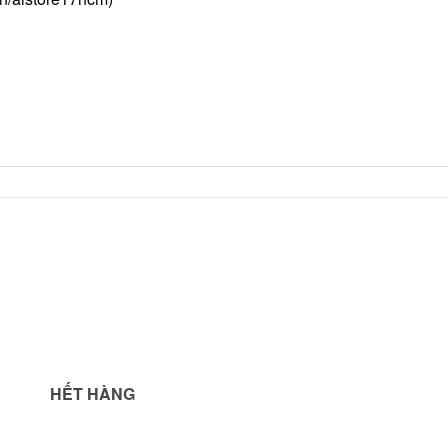
Add to
Ad
wishlist
wis
HẾT HÀNG