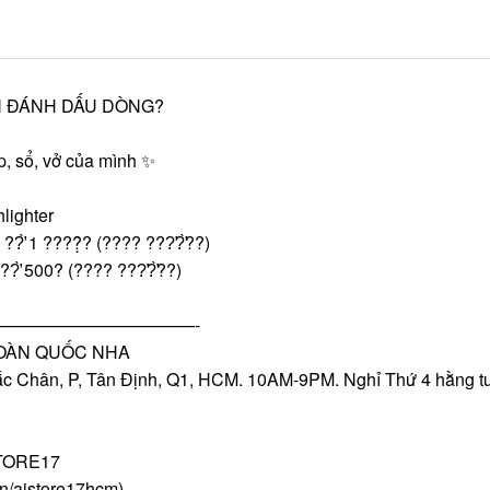
N ĐÁNH DẤU DÒNG?
p, sổ, vở của mình ✨
lighter
̛̀ 1 ????̣̂? (???? ???̛?̛̀??)
?̛̀ 500? (???? ???̛?̛̀??)
———————————-
OÀN QUỐC NHA
Khắc Chân, P, Tân Định, Q1, HCM. 10AM-9PM. Nghỉ Thứ 4 hằng t
ISTORE17
vn/aistore17hcm)