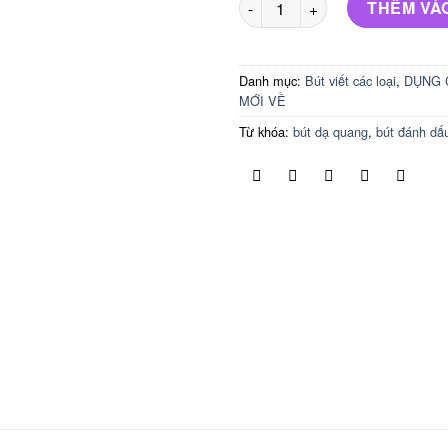
THÊM VÀ
Danh mục:
Bút viết các loại
,
DỤNG 
MỚI VỀ
Từ khóa:
bút dạ quang
,
bút đánh dấ