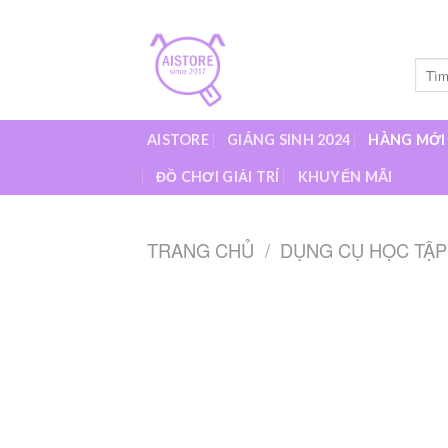
Skip
to
content
Tìm
kiếm:
AISTORE
GIÁNG SINH 2024
HÀNG MỚI
ĐỒ CHƠI GIẢI TRÍ
KHUYẾN MÃI
TRANG CHỦ
/
DỤNG CỤ HỌC TẬP