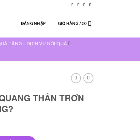
ur Stores
Blog
Contact
FAQ
ĐĂNG NHẬP
GIỎ HÀNG /
₫
0
UÀ TẶNG – DỊCH VỤ GÓI QUÀ
Ạ QUANG THÂN TRƠN
NG?
TRƠN ĐÁNH DẤU DÒNG? số lượng