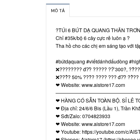
MÔ TẢ
?TÚI 6 BÚT DẠ QUANG THÂN TRƠ
Chỉ
#35k
/bộ 6 cây cực rẻ luôn ạ ?
Tha hồ cho các chị em sáng tạo với tậ
#bútdạquang
#viếtdánhdấudòng
#high
❌???????? đ?̛? ????? ??̛̀ 300?, ??̉?? ??
❌???̉? 50% ???̂̀? ???? ??? đ?̛? ??̉?? ?
❤ Website: www.aistore17.com
—————————————————
❤ HÀNG CÓ SẴN TOÀN BỘ. SỈ LẺ T
❤ Địa chỉ: 24/6/6 Bis (Lầu 1), Trần 
❤ Sđt/Zalo: 0704823933
❤ Website: www.aistore17.com
❤ Youtube: https://youtube.com/c/A
❤ Shopee: Aistore17 (https://shopee.