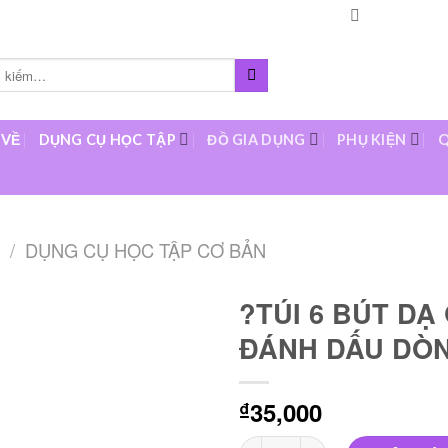
Languages
About
O
 VỀ
DỤNG CỤ HỌC TẬP
ĐỒ GIA DỤNG
PHỤ KIỆN
Q
/
DỤNG CỤ HỌC TẬP CƠ BẢN
?TÚI 6 BÚT D
ĐÁNH DẤU DÒ
Add to
wishlist
35,000
₫
?TÚI 6 BÚT DẠ QUANG THÂN 