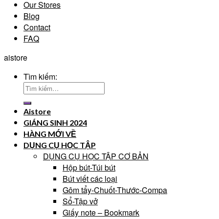
Our Stores
Blog
Contact
FAQ
aistore
Tìm kiếm:
Aistore
GIÁNG SINH 2024
HÀNG MỚI VỀ
DỤNG CỤ HỌC TẬP
DỤNG CỤ HỌC TẬP CƠ BẢN
Hộp bút-Túi bút
Bút viết các loại
Gôm tẩy-Chuốt-Thước-Compa
Sổ-Tập vở
Giấy note – Bookmark