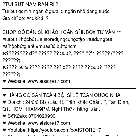
?TÚI BÚT NAM RẰN RI ?
Túi bút gồm 1 ngăn ở giữa, 2 ngăn nhỏ đằng trước
Giá chỉ có:
#40k
/cái ?
SHOP CÓ BÁN SỈ. KHÁCH CẦN SỈ INBOX TƯ VẤN ^^
#túibút
#hộpbút
#aistoredụngcụhọctập
#túiđựngbút
#sỉhộpbútgiarẻ
#muasỉtúibúttphcm
❌???????? đ?̛? ????? ??̛̀ 300?, ??̉?? ??̛̀ 1 ????̣̂? (????
???̛?̛̀??)
❌???̉? 50% ???̂̀? ???? ??? đ?̛? ??̉?? ??̛̀ 500? (????
???̛?̛̀??)
❤ Website: www.aistore17.com
————————————————————————————
❤ HÀNG CÓ SẴN TOÀN BỘ. SỈ LẺ TOÀN QUỐC NHA
❤ Địa chỉ: 24/6/6 Bis (Lầu 1), Trần Khắc Chân, P, Tân Định,
Q1, HCM. 10AM-9PM. Nghỉ Thứ 4 hằng tuần.
❤ Sđt/Zalo: 0704823933
❤ Website: www.aistore17.com
❤ Youtube: https://youtube.com/c/AISTORE17