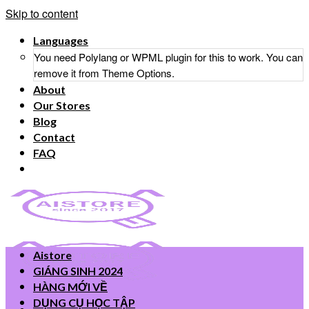
Skip to content
Languages
You need Polylang or WPML plugin for this to work. You can
remove it from Theme Options.
About
Our Stores
Blog
Contact
FAQ
Aistore
GIÁNG SINH 2024
HÀNG MỚI VỀ
DỤNG CỤ HỌC TẬP