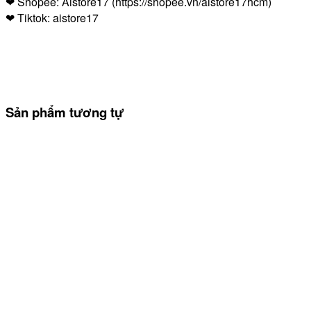
❤ Shopee: Aistore17 (https://shopee.vn/aistore17hcm)
❤ Tiktok: aistore17
Sản phẩm tương tự