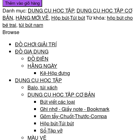
Thêm vào giỏ hàng
Danh mục:
DỤNG CỤ HỌC TẬP
,
DỤNG CỤ HỌC TẬP CƠ
BẢN
,
HÀNG MỚI VỀ
,
Hộp bút-Túi bút
Từ khóa:
hộp bút cho
bé trai
,
túi bút nam
Browse
ĐỒ CHƠI GIẢI TRÍ
ĐỒ GIA DỤNG
ĐỒ ĐIỆN
HẰNG NGÀY
Kệ-Hộp đựng
DỤNG CỤ HỌC TẬP
Balo, túi xách
DỤNG CỤ HỌC TẬP CƠ BẢN
Bút viết các loại
Ghi nhớ - Giấy note - Bookmark
Gôm tẩy-Chuốt-Thước-Compa
Hộp bút-Túi bút
Sổ-Tập vở
MÀU VẼ