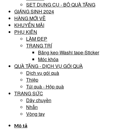
SET DỤNG CỤ - BÔ QUÀ TẶNG
GIÁNG SINH 2024
HÀNG MỚI VỀ
KHUYẾN MÃI
PHỤ KIỆN
LÀM ĐẸP
TRANG TRÍ
Băng keo-Washi tape-Sticker
Móc khóa
QUÀ TẶNG - DỊCH VỤ GÓI QUÀ
Dịch vụ gói quà
Thiệp
Túi quà - Hộp quà
TRANG SỨC
Dây chuyền
Nhẫn
Vòng tay
Mô tả