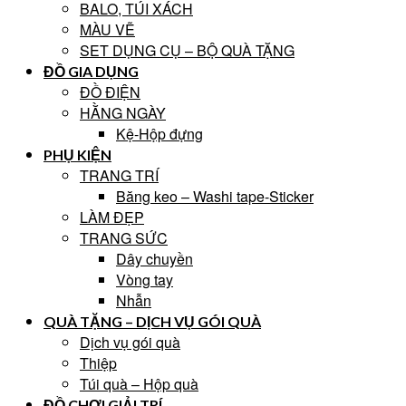
BALO, TÚI XÁCH
MÀU VẼ
SET DỤNG CỤ – BỘ QUÀ TẶNG
ĐỒ GIA DỤNG
ĐỒ ĐIỆN
HẰNG NGÀY
Kệ-Hộp đựng
PHỤ KIỆN
TRANG TRÍ
Băng keo – Washi tape-Sticker
LÀM ĐẸP
TRANG SỨC
Dây chuyền
Vòng tay
Nhẫn
QUÀ TẶNG – DỊCH VỤ GÓI QUÀ
Dịch vụ gói quà
Thiệp
Túi quà – Hộp quà
ĐỒ CHƠI GIẢI TRÍ