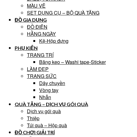
MÀU VẼ
SET DỤNG CỤ – BỘ QUÀ TẶNG
ĐỒ GIA DỤNG
ĐỒ ĐIỆN
HẰNG NGÀY
Kệ-Hộp đựng
PHỤ KIỆN
TRANG TRÍ
Băng keo – Washi tape-Sticker
LÀM ĐẸP
TRANG SỨC
Dây chuyền
Vòng tay
Nhẫn
QUÀ TẶNG – DỊCH VỤ GÓI QUÀ
Dịch vụ gói quà
Thiệp
Túi quà – Hộp quà
ĐỒ CHƠI GIẢI TRÍ