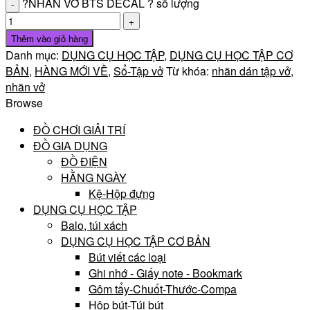
?NHÃN VỞ BTS DECAL ? số lượng
Thêm vào giỏ hàng
Danh mục:
DỤNG CỤ HỌC TẬP
,
DỤNG CỤ HỌC TẬP CƠ
BẢN
,
HÀNG MỚI VỀ
,
Sổ-Tập vở
Từ khóa:
nhãn dán tập vở
,
nhãn vở
Browse
ĐỒ CHƠI GIẢI TRÍ
ĐỒ GIA DỤNG
ĐỒ ĐIỆN
HẰNG NGÀY
Kệ-Hộp đựng
DỤNG CỤ HỌC TẬP
Balo, túi xách
DỤNG CỤ HỌC TẬP CƠ BẢN
Bút viết các loại
Ghi nhớ - Giấy note - Bookmark
Gôm tẩy-Chuốt-Thước-Compa
Hộp bút-Túi bút