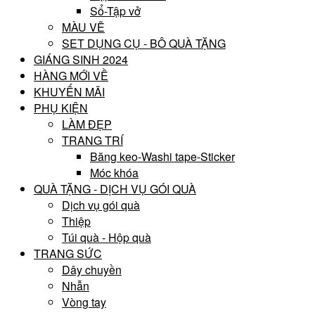
Sổ-Tập vở
MÀU VẼ
SET DỤNG CỤ - BÔ QUÀ TẶNG
GIÁNG SINH 2024
HÀNG MỚI VỀ
KHUYẾN MÃI
PHỤ KIỆN
LÀM ĐẸP
TRANG TRÍ
Băng keo-Washi tape-Sticker
Móc khóa
QUÀ TẶNG - DỊCH VỤ GÓI QUÀ
Dịch vụ gói quà
Thiệp
Túi quà - Hộp quà
TRANG SỨC
Dây chuyền
Nhẫn
Vòng tay