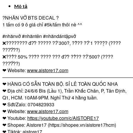
Mô tả
?
NHÃN VỞ BTS DECAL
?
1 tấm có 9 ô giá chỉ
#5k
/tấm thôi nè ^^
#nhãnvở
#nhãntên
#nhãndántậpvở
❌
???????? đ?̛? ????? ??̛̀ 300?, ??̉?? ??̛̀ 1 ????̣̂? (????
???̛?̛̀??)
❌
???̉? 50% ???̂̀? ???? ??? đ?̛? ??̉?? ??̛̀ 500? (????
???̛?̛̀??)
❤
Website:
www.aistore17.com
————————————————————————————
❤
HÀNG CÓ SẴN TOÀN BỘ. SỈ LẺ TOÀN QUỐC NHA
❤
Địa chỉ: 24/6/6 Bis (Lầu 1), Trần Khắc Chân, P, Tân Định,
Q1, HCM. 10AM-9PM. Nghỉ Thứ 4 hằng tuần.
❤
Sđt/Zalo: 0704823933
❤
Website:
www.aistore17.com
❤
Youtube:
https://youtube.com/c/AISTORE17
❤
Shopee: Aistore17 (https://shopee.vn/aistore17hcm)
❤
Tiktok: aistore17