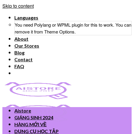
Skip to content
Languages
You need Polylang or WPML plugin for this to work. You can
remove it from Theme Options.
About
Our Stores
Blog
Contact
FAQ
Aistore
GIÁNG SINH 2024
HÀNG MỚI VỀ
DỤNG CỤ HỌC TẬP