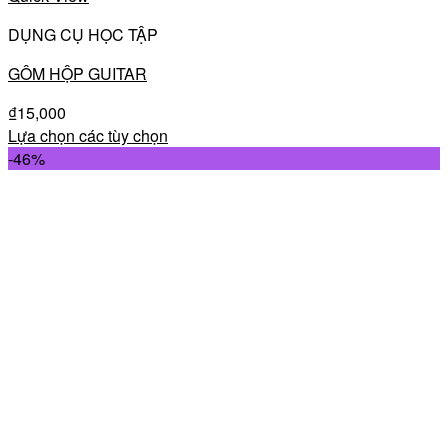
DỤNG CỤ HỌC TẬP
GÔM HỘP GUITAR
₫
15,000
Lựa chọn các tùy chọn
-46%