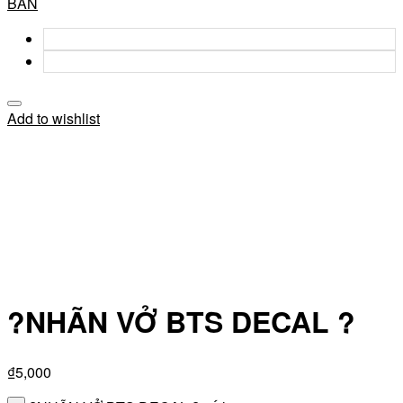
BẢN
Add to wishlist
?NHÃN VỞ BTS DECAL ?
₫
5,000