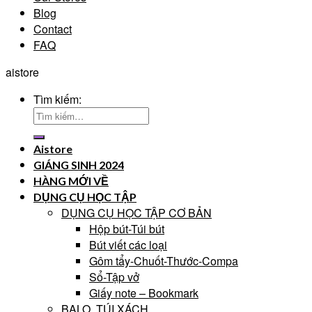
Blog
Contact
FAQ
aistore
Tìm kiếm:
Aistore
GIÁNG SINH 2024
HÀNG MỚI VỀ
DỤNG CỤ HỌC TẬP
DỤNG CỤ HỌC TẬP CƠ BẢN
Hộp bút-Túi bút
Bút viết các loại
Gôm tẩy-Chuốt-Thước-Compa
Sổ-Tập vở
Giấy note – Bookmark
BALO, TÚI XÁCH