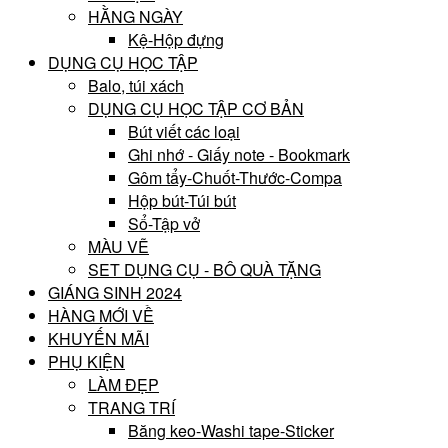
HẰNG NGÀY
Kệ-Hộp đựng
DỤNG CỤ HỌC TẬP
Balo, túi xách
DỤNG CỤ HỌC TẬP CƠ BẢN
Bút viết các loại
Ghi nhớ - Giấy note - Bookmark
Gôm tẩy-Chuốt-Thước-Compa
Hộp bút-Túi bút
Sổ-Tập vở
MÀU VẼ
SET DỤNG CỤ - BÔ QUÀ TẶNG
GIÁNG SINH 2024
HÀNG MỚI VỀ
KHUYẾN MÃI
PHỤ KIỆN
LÀM ĐẸP
TRANG TRÍ
Băng keo-Washi tape-Sticker