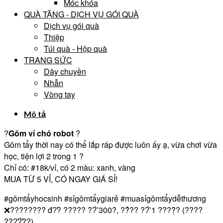
Móc khóa
QUÀ TẶNG - DỊCH VỤ GÓI QUÀ
Dịch vụ gói quà
Thiệp
Túi quà - Hộp quà
TRANG SỨC
Dây chuyền
Nhẫn
Vòng tay
Mô tả
?
Gôm vỉ chó robot
?
Gôm tẩy thời nay có thể lắp ráp được luôn ấy ạ, vừa chơi vừa
học, tiện lợi 2 trong 1
?
Chỉ có:
#18k
/vỉ, có 2 màu: xanh, vàng
MUA TỪ 5 VỈ, CÓ NGAY GIÁ SỈ!
#gômtẩyhocsinh
#sỉgômtẩygiarẻ
#muasỉgômtẩydễthương
❌
???????? đ?̛? ????? ??̛̀ 300?, ??̉?? ??̛̀ 1 ????̣̂? (????
???̛?̛̀??)