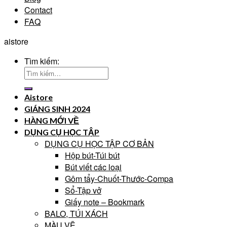
Contact
FAQ
aistore
Tìm kiếm:
Aistore
GIÁNG SINH 2024
HÀNG MỚI VỀ
DỤNG CỤ HỌC TẬP
DỤNG CỤ HỌC TẬP CƠ BẢN
Hộp bút-Túi bút
Bút viết các loại
Gôm tẩy-Chuốt-Thước-Compa
Sổ-Tập vở
Giấy note – Bookmark
BALO, TÚI XÁCH
MÀU VẼ