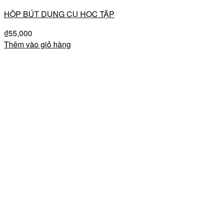
HỘP BÚT DỤNG CỤ HỌC TẬP
₫
55,000
Thêm vào giỏ hàng