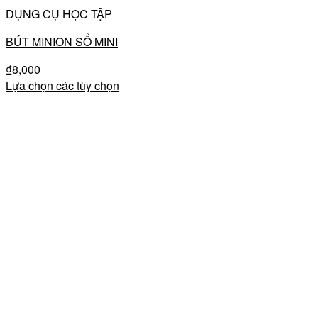
DỤNG CỤ HỌC TẬP
BÚT MINION SỔ MINI
₫
8,000
Lựa chọn các tùy chọn