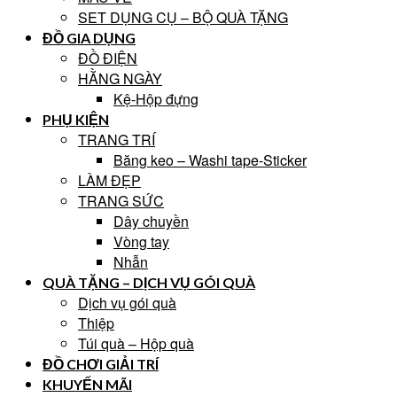
SET DỤNG CỤ – BỘ QUÀ TẶNG
ĐỒ GIA DỤNG
ĐỒ ĐIỆN
HẰNG NGÀY
Kệ-Hộp đựng
PHỤ KIỆN
TRANG TRÍ
Băng keo – Washi tape-Sticker
LÀM ĐẸP
TRANG SỨC
Dây chuyền
Vòng tay
Nhẫn
QUÀ TẶNG – DỊCH VỤ GÓI QUÀ
Dịch vụ gói quà
Thiệp
Túi quà – Hộp quà
ĐỒ CHƠI GIẢI TRÍ
KHUYẾN MÃI