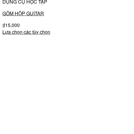
DỤNG CỤ HỌC TẬP
GÔM HỘP GUITAR
₫
15,000
Lựa chọn các tùy chọn