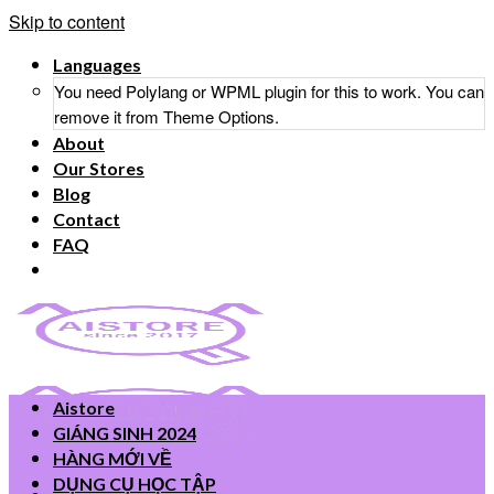
Skip to content
Languages
You need Polylang or WPML plugin for this to work. You can
remove it from Theme Options.
About
Our Stores
Blog
Contact
FAQ
Aistore
GIÁNG SINH 2024
HÀNG MỚI VỀ
DỤNG CỤ HỌC TẬP