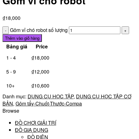
Gôm vỉ chó robot
₫
18,000
Gôm vỉ chó robot số lượng
Thêm vào giỏ hàng
Bảng giá
Price
1 - 4
₫
18,000
5 - 9
₫
12,000
10+
₫
10,600
Danh mục:
DỤNG CỤ HỌC TẬP
,
DỤNG CỤ HỌC TẬP CƠ
BẢN
,
Gôm tẩy-Chuốt-Thước-Compa
Browse
ĐỒ CHƠI GIẢI TRÍ
ĐỒ GIA DỤNG
ĐỒ ĐIỆN