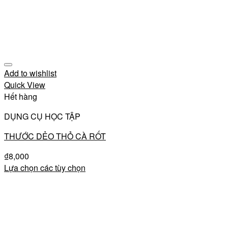
Add to wishlist
Quick View
Hết hàng
DỤNG CỤ HỌC TẬP
THƯỚC DẺO THỎ CÀ RỐT
₫
8,000
Lựa chọn các tùy chọn