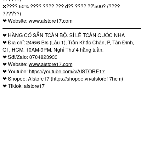
❌
???̉? 50% ???̂̀? ???? ??? đ?̛? ??̉?? ??̛̀ 500? (????
???̛?̛̀??)
❤
Website:
www.aistore17.com
————————————————————————————
❤
HÀNG CÓ SẴN TOÀN BỘ. SỈ LẺ TOÀN QUỐC NHA
❤
Địa chỉ: 24/6/6 Bis (Lầu 1), Trần Khắc Chân, P, Tân Định,
Q1, HCM. 10AM-9PM. Nghỉ Thứ 4 hằng tuần.
❤
Sđt/Zalo: 0704823933
❤
Website:
www.aistore17.com
❤
Youtube:
https://youtube.com/c/AISTORE17
❤
Shopee: Aistore17 (https://shopee.vn/aistore17hcm)
❤
Tiktok: aistore17