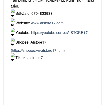
Tân Định, Q1, HCM. 10AM-9PM. Nghỉ Thứ 4 hằng
tuần.
Sđt/Zalo: 0704823933
Website:
www.aistore17.com
Youtube:
https://youtube.com/c/AISTORE17
Shopee: Aistore17
(
https://shopee.vn/aistore17hcm
)
Tiktok: aistore17