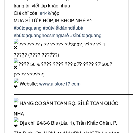
trang trí, viết tập khác nhau
Giá chỉ cóa:
#44k
/hộp
MUA SỈ TỪ 5 HỘP, IB SHOP NHÉ ^^
#bútdạquang
#bútviếtdánhdấubài
#bútdạquanghocsinhgiarẻ
#sỉbútdạquang
???????? đ?̛? ????? ??̛̀ 300?, ??̉?? ??̛̀ 1
????̣̂? (???? ???̛?̛̀??)
???̉? 50% ???̂̀? ???? ??? đ?̛? ??̉?? ??̛̀ 500?
(???? ???̛?̛̀??)
Website:
www.aistore17.com
—————————————————————————
HÀNG CÓ SẴN TOÀN BỘ. SỈ LẺ TOÀN QUỐC
NHA
Địa chỉ: 24/6/6 Bis (Lầu 1), Trần Khắc Chân, P,