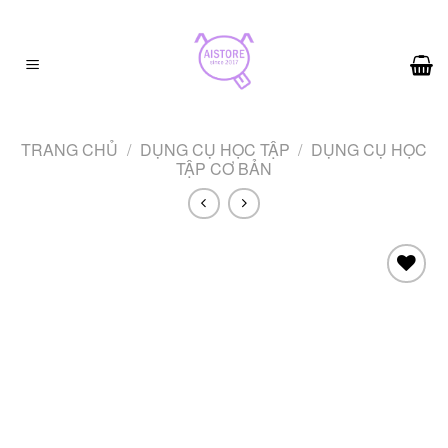
Skip
to
content
TRANG CHỦ
/
DỤNG CỤ HỌC TẬP
/
DỤNG CỤ HỌC
TẬP CƠ BẢN
Add to
wishlist