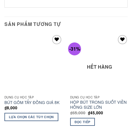
SẢN PHẨM TƯƠNG TỰ
-31%
Add to
Add to
wishlist
wishlist
HẾT HÀNG
DỤNG CỤ HỌC TẬP
DỤNG CỤ HỌC TẬP
HỘP BÚT TRONG SUỐT VIỀN
BÚT GÔM TẨY ĐỒNG GIÁ 8K
HỒNG SIZE LỚN
₫
8,000
₫
65,000
₫
45,000
LỰA CHỌN CÁC TÙY CHỌN
ĐỌC TIẾP