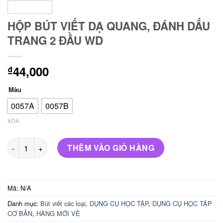
HỘP BÚT VIẾT DẠ QUANG, ĐÁNH DẤU
TRANG 2 ĐẦU WD
44,000
₫
Màu
0057A
0057B
XÓA
HỘP BÚT VIẾT DẠ QUANG, ĐÁNH DẤU TRANG 2 ĐẦU WD số lư
THÊM VÀO GIỎ HÀNG
Mã:
N/A
Danh mục:
Bút viết các loại
,
DỤNG CỤ HỌC TẬP
,
DỤNG CỤ HỌC TẬP
CƠ BẢN
,
HÀNG MỚI VỀ