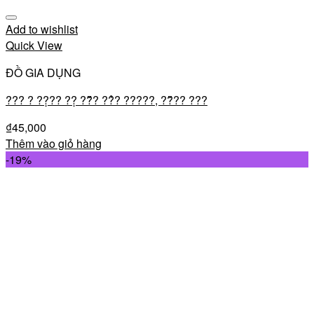
Add to wishlist
Quick View
ĐỒ GIA DỤNG
??? ? ??̣?? ??̣ ??̆́? ??̉? ?????, ??̆?? ???
₫
45,000
Thêm vào giỏ hàng
-19%