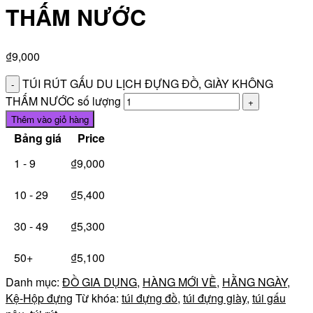
THẤM NƯỚC
₫
9,000
TÚI RÚT GẤU DU LỊCH ĐỰNG ĐỒ, GIÀY KHÔNG
THẤM NƯỚC số lượng
Thêm vào giỏ hàng
Bảng giá
Price
1 - 9
₫
9,000
10 - 29
₫
5,400
30 - 49
₫
5,300
50+
₫
5,100
Danh mục:
ĐỒ GIA DỤNG
,
HÀNG MỚI VỀ
,
HẰNG NGÀY
,
Kệ-Hộp đựng
Từ khóa:
túi đựng đồ
,
túi đựng giày
,
túi gấu