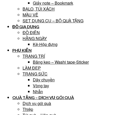
Giấy note – Bookmark
BALO, TÚI XÁCH
MÀU VẼ
SET DỤNG CỤ – BỘ QUÀ TẶNG
ĐỒ GIA DỤNG
ĐỒ ĐIỆN
HẰNG NGÀY
Kệ-Hộp đựng
PHỤ KIỆN
TRANG TRÍ
Băng keo – Washi tape-Sticker
LÀM ĐẸP
TRANG SỨC
Dây chuyền
Vòng tay
Nhẫn
QUÀ TẶNG – DỊCH VỤ GÓI QUÀ
Dịch vụ gói quà
Thiệp