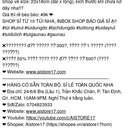
Shop về size: 23x18cm (dài x rộng), kích thước khi chưa rút
dây nha!!
?
Giá thì rẻ bèo bèo:
#9k
❤
SHOP SỈ TỪ 10 TÚI NHA, INBOX SHOP BÁO GIÁ SỈ Ạ!!
#túi
#tuirut
#tuidungdo
#bịchdungdo
#tuitrong
#tuidayrut
#tuidulich
#tuigaunau
#gaunau
❌
???????? đ?̛? ????? ??̛̀ 300?, ??̉?? ??̛̀ 1 ????̣̂? (????
???̛?̛̀??)
❌
???̉? 50% ???̂̀? ???? ??? đ?̛? ??̉?? ??̛̀ 500? (????
???̛?̛̀??)
❤
Website:
www.aistore17.com
———————————————————————-
❤
HÀNG CÓ SẴN TOÀN BỘ. SỈ LẺ TOÀN QUỐC NHA
❤
Địa chỉ: 24/6/6 Bis (Lầu 1), Trần Khắc Chân, P, Tân Định,
Q1, HCM. 10AM-9PM. Nghỉ Thứ 4 hằng tuần.
❤
Sđt/Zalo: 0704823933
❤
Website:
www.aistore17.com
❤
Youtube:
https://youtube.com/c/AISTORE17
❤
Shopee: Aistore17 (https://shopee.vn/aistore17hcm)