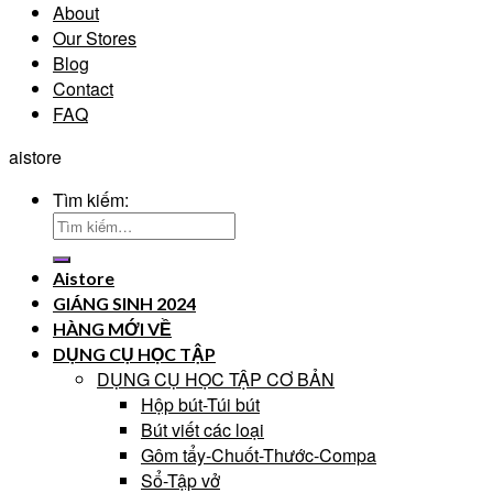
About
Our Stores
Blog
Contact
FAQ
aistore
Tìm kiếm:
Aistore
GIÁNG SINH 2024
HÀNG MỚI VỀ
DỤNG CỤ HỌC TẬP
DỤNG CỤ HỌC TẬP CƠ BẢN
Hộp bút-Túi bút
Bút viết các loại
Gôm tẩy-Chuốt-Thước-Compa
Sổ-Tập vở