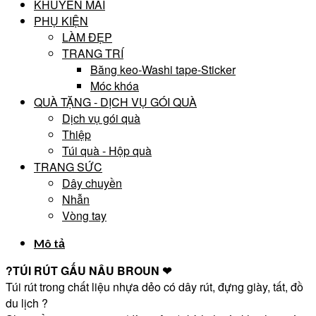
KHUYẾN MÃI
PHỤ KIỆN
LÀM ĐẸP
TRANG TRÍ
Băng keo-Washi tape-Sticker
Móc khóa
QUÀ TẶNG - DỊCH VỤ GÓI QUÀ
Dịch vụ gói quà
Thiệp
Túi quà - Hộp quà
TRANG SỨC
Dây chuyền
Nhẫn
Vòng tay
Mô tả
?
TÚI RÚT GẤU NÂU BROUN
❤
Túi rút trong chất liệu nhựa dẻo có dây rút, đựng giày, tất, đồ
du lịch
?