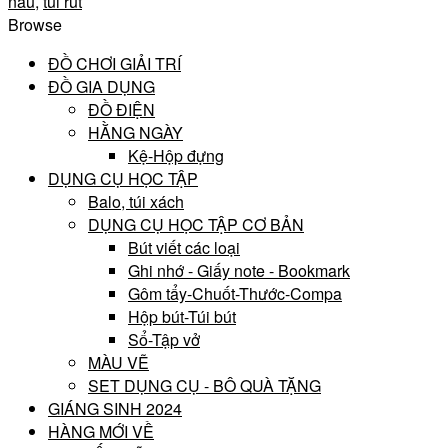
nâu
,
túi rút
Browse
ĐỒ CHƠI GIẢI TRÍ
ĐỒ GIA DỤNG
ĐỒ ĐIỆN
HẰNG NGÀY
Kệ-Hộp đựng
DỤNG CỤ HỌC TẬP
Balo, túi xách
DỤNG CỤ HỌC TẬP CƠ BẢN
Bút viết các loại
Ghi nhớ - Giấy note - Bookmark
Gôm tẩy-Chuốt-Thước-Compa
Hộp bút-Túi bút
Sổ-Tập vở
MÀU VẼ
SET DỤNG CỤ - BÔ QUÀ TẶNG
GIÁNG SINH 2024
HÀNG MỚI VỀ