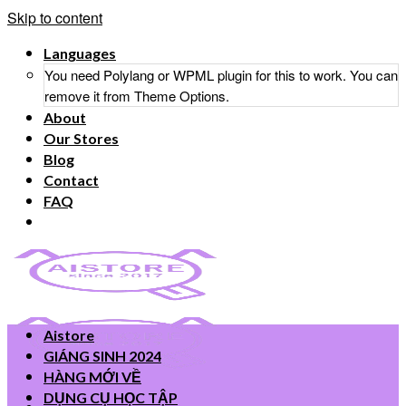
Skip to content
Languages
You need Polylang or WPML plugin for this to work. You can
remove it from Theme Options.
About
Our Stores
Blog
Contact
FAQ
Aistore
GIÁNG SINH 2024
HÀNG MỚI VỀ
DỤNG CỤ HỌC TẬP